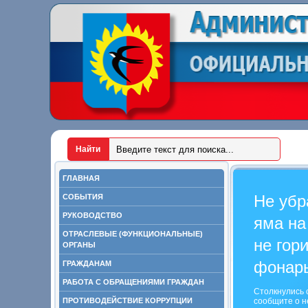
ГЛАВНАЯ
Не убр
СОБЫТИЯ
РУКОВОДСТВО
яма на
ОТРАСЛЕВЫЕ (ФУНКЦИОНАЛЬНЫЕ)
не гор
ОРГАНЫ
фонар
ГРАЖДАНАМ
РАБОТА С ОБРАЩЕНИЯМИ ГРАЖДАН
Столкнулись 
ПРОТИВОДЕЙСТВИЕ КОРРУПЦИИ
сообщите о н