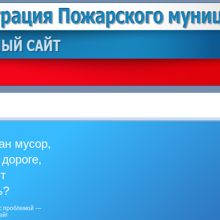
ан мусор,
 дороге,
ит
ь?
с проблемой —
ей!