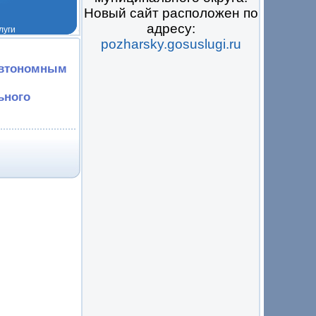
Новый сайт расположен по
адресу:
pozharsky.gosuslugi.ru
 на всё
автономным
ьного