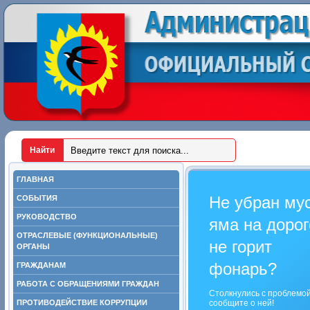
ГЛАВНАЯ
Не убран му
СОБЫТИЯ
РУКОВОДСТВО
яма на дорог
ОТРАСЛЕВЫЕ (ФУНКЦИОНАЛЬНЫЕ)
не горит
ОРГАНЫ
фонарь?
ГРАЖДАНАМ
РАБОТА С ОБРАЩЕНИЯМИ ГРАЖДАН
Столкнулись с проблемо
ПРОТИВОДЕЙСТВИЕ КОРРУПЦИИ
сообщите о ней!