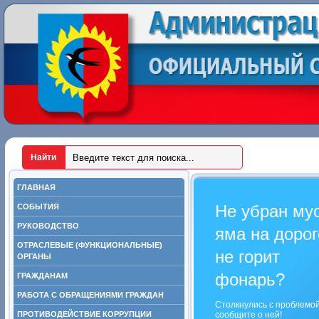
ГЛАВНАЯ
Не убран му
СОБЫТИЯ
РУКОВОДСТВО
яма на дорог
ОТРАСЛЕВЫЕ (ФУНКЦИОНАЛЬНЫЕ)
не горит
ОРГАНЫ
фонарь?
ГРАЖДАНАМ
РАБОТА С ОБРАЩЕНИЯМИ ГРАЖДАН
Столкнулись с проблемо
ПРОТИВОДЕЙСТВИЕ КОРРУПЦИИ
сообщите о ней!