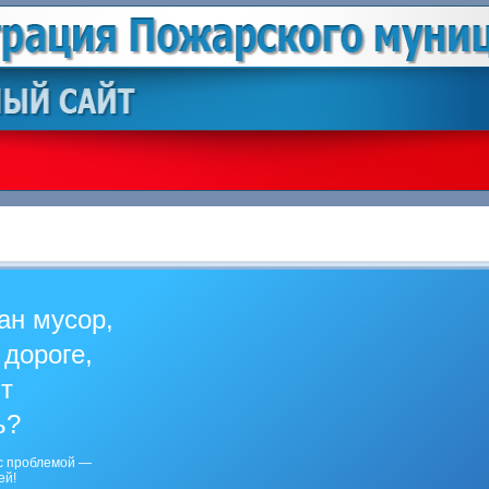
ан мусор,
 дороге,
ит
ь?
с проблемой —
ей!