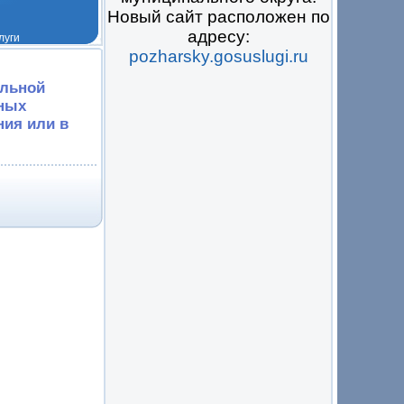
Новый сайт расположен по
адресу:
pozharsky.gosuslugi.ru
 на всё
альной
ьных
ния или в