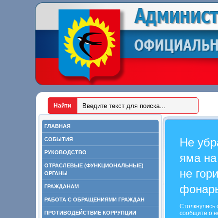
ГЛАВНАЯ
Не убр
СОБЫТИЯ
РУКОВОДСТВО
яма на
ОТРАСЛЕВЫЕ (ФУНКЦИОНАЛЬНЫЕ)
не гор
ОРГАНЫ
фонар
ГРАЖДАНАМ
РАБОТА С ОБРАЩЕНИЯМИ ГРАЖДАН
Столкнулись 
ПРОТИВОДЕЙСТВИЕ КОРРУПЦИИ
сообщите о н