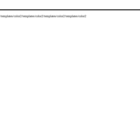
/templates/color2/templates/color2/templates/color2/templates/color2