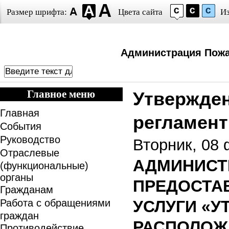
Размер шрифта:
Цвета сайта
И
Администрация Пожа
Главное меню
Утвержде
Главная
регламен
События
Руководство
Вторник, 08 
Отраслевые
АДМИНИСТ
(функциональные)
органы
ПРЕДОСТА
Гражданам
Работа с обращениями
УСЛУГИ «
граждан
РАСПОЛОЖ
Противодействие