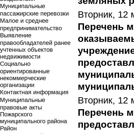
земляных р
Муниципальные
Вторник, 12 
пассажирские перевозки
Малое и среднее
Перечень м
предпринимательство
Выявление
оказываем
правообладателей ранее
учреждени
учтенных объектов
недвижимости
предоставл
Социально
ориентированные
муниципаль
некоммерческие
муниципаль
организации
Контактная информация
Вторник, 12 
Муниципальные
правовые акты
Перечень м
Пожарского
муниципального района
предостав
Район