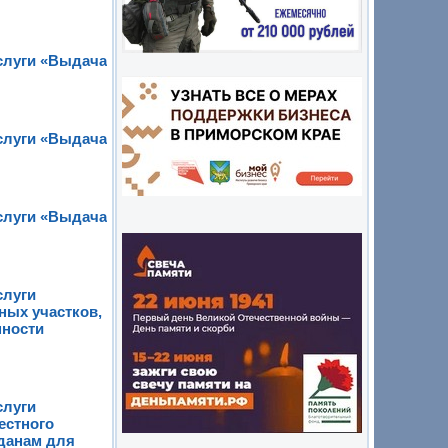
слуги «Выдача
слуги «Выдача
слуги «Выдача
слуги
ных участков,
нности
слуги
естного
жданам для