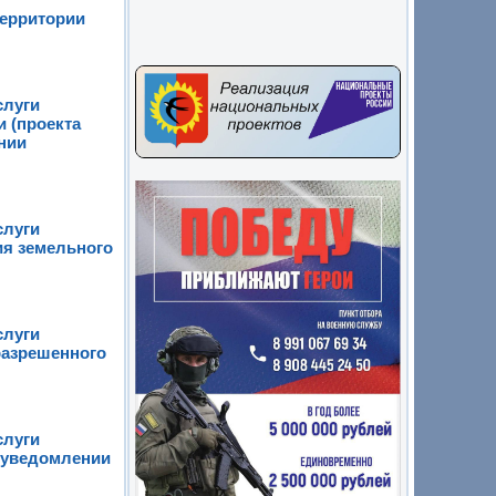
территории
слуги
 (проекта
нии
слуги
ия земельного
слуги
разрешенного
слуги
в уведомлении