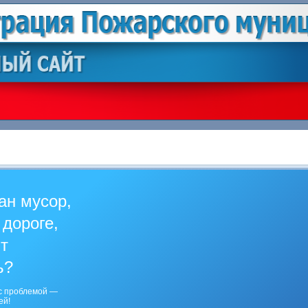
ан мусор,
 дороге,
ит
ь?
с проблемой —
ей!