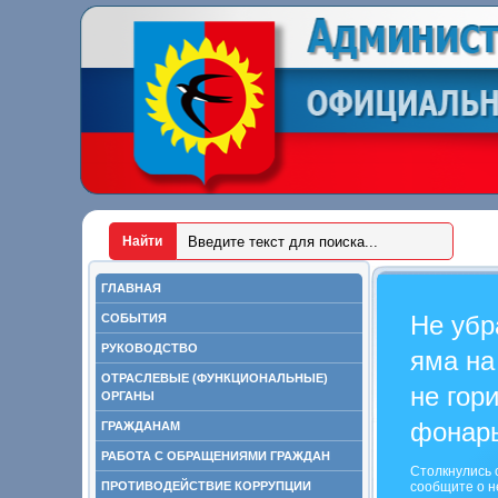
ГЛАВНАЯ
Не убр
СОБЫТИЯ
РУКОВОДСТВО
яма на
ОТРАСЛЕВЫЕ (ФУНКЦИОНАЛЬНЫЕ)
не гор
ОРГАНЫ
фонар
ГРАЖДАНАМ
РАБОТА С ОБРАЩЕНИЯМИ ГРАЖДАН
Столкнулись 
ПРОТИВОДЕЙСТВИЕ КОРРУПЦИИ
сообщите о н