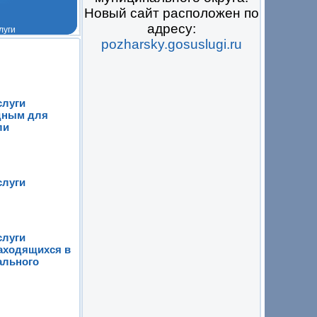
Новый сайт расположен по
адресу:
pozharsky.gosuslugi.ru
 на всё
слуги
дным для
ли
слуги
слуги
находящихся в
ального