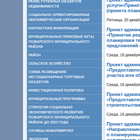
РАНЕЕ УЧТЕННЫХ ОБЪЕКТОВ
услуги«Приня
НЕДВИЖИМОСТИ
(проекта план
СОЦИАЛЬНО ОРИЕНТИРОВАННЫЕ
НЕКОММЕРЧЕСКИЕ ОРГАНИЗАЦИИ
Пятница, 20 декаб
КОНТАКТНАЯ ИНФОРМАЦИЯ
Проект админ
«Принятие реш
МУНИЦИПАЛЬНЫЕ ПРАВОВЫЕ АКТЫ
планировки те
ПОЖАРСКОГО МУНИЦИПАЛЬНОГО
предложений 
РАЙОНА
Среда, 18 декабря
РАЙОН
СЕЛЬСКОЕ ХОЗЯЙСТВО
Проект админ
«Предоставле
СХЕМА РАЗМЕЩЕНИЯ
участка или о
НЕСТАЦИОНАРНЫХ ТОРГОВЫХ
ОБЪЕКТОВ
Среда, 18 декабря
ИНВЕСТИЦИОННАЯ ПОЛИТИКА
Проект админ
МУНИЦИПАЛЬНЫЕ ПРОГРАММЫ
«Предоставле
строительства
СТРАТЕГИЯ СОЦИАЛЬНО-
ЭКОНОМИЧЕСКОГО РАЗВИТИЯ
Среда, 18 декабря
ПОЖАРСКОГО МУНИЦИПАЛЬНОГО
РАЙОНА ДО 2023 ГОДА
Проект админ
«Направление 
СЛУЖБЫ ИНФОРМИРУЮТ
о планируемы
ЭКОЛОГИЯ
индивидуальн