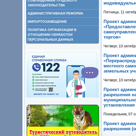
СОБЛЮДЕНИЕМ ТРУДОВОГО
индивидуальн
ЗАКОНОДАТЕЛЬСТВА
Пятница, 11 октяб
АДМИНИСТРАТИВНАЯ РЕФОРМА
Проект админ
ИМПОРТОЗАМЕЩЕНИЕ
«Предоставлен
ПОЛИТИКА ОРГАНИЗАЦИИ В
самоуправлен
ОТНОШЕНИИ ОБРАБОТКИ
торгов»
ПЕРСОНАЛЬНЫХ ДАННЫХ
Четверг, 10 октябр
Проект админ
«Перераспред
местного само
земельных уча
Четверг, 10 октябр
Проект админ
разрешения на
муниципальной
установления
Понедельник, 07 о
Проект админ
разрешения (о