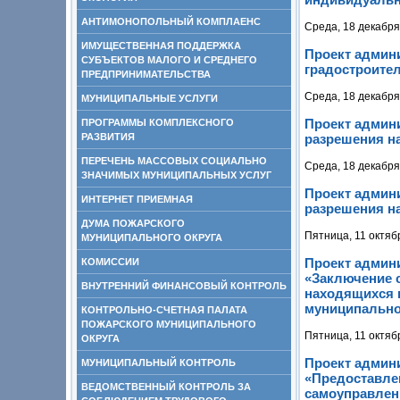
АНТИМОНОПОЛЬНЫЙ КОМПЛАЕНС
Среда, 18 декабря
ИМУЩЕСТВЕННАЯ ПОДДЕРЖКА
Проект админ
СУБЪЕКТОВ МАЛОГО И СРЕДНЕГО
градостроите
ПРЕДПРИНИМАТЕЛЬСТВА
Среда, 18 декабря
МУНИЦИПАЛЬНЫЕ УСЛУГИ
Проект админ
ПРОГРАММЫ КОМПЛЕКСНОГО
РАЗВИТИЯ
разрешения н
ПЕРЕЧЕНЬ МАССОВЫХ СОЦИАЛЬНО
Среда, 18 декабря
ЗНАЧИМЫХ МУНИЦИПАЛЬНЫХ УСЛУГ
Проект админ
ИНТЕРНЕТ ПРИЕМНАЯ
разрешения на
ДУМА ПОЖАРСКОГО
Пятница, 11 октяб
МУНИЦИПАЛЬНОГО ОКРУГА
Проект админ
КОМИССИИ
«Заключение с
ВНУТРЕННИЙ ФИНАНСОВЫЙ КОНТРОЛЬ
находящихся в
муниципально
КОНТРОЛЬНО-СЧЕТНАЯ ПАЛАТА
ПОЖАРСКОГО МУНИЦИПАЛЬНОГО
Пятница, 11 октяб
ОКРУГА
Проект админ
МУНИЦИПАЛЬНЫЙ КОНТРОЛЬ
«Предоставлен
ВЕДОМСТВЕННЫЙ КОНТРОЛЬ ЗА
самоуправлен