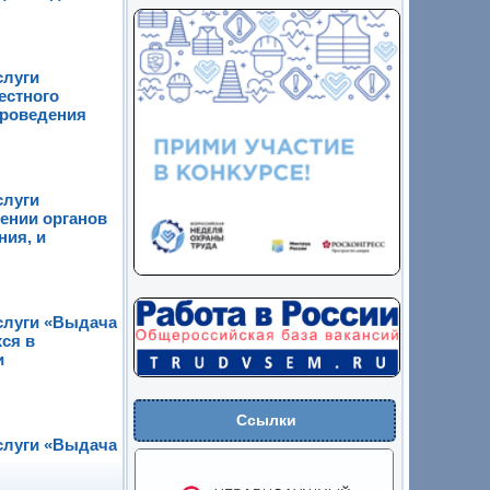
слуги
естного
проведения
слуги
ении органов
ния, и
слуги «Выдача
ся в
и
Ссылки
слуги «Выдача