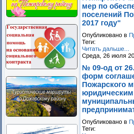
мер по обесп
поселений По
2017 году"
Опубликовано в
П
Теги:
Читать дальше...
Среда, 26 июля 20
№ 09-од от 2
форм соглаше
Пожарского м
юридическим 
муниципальн
предпринимат
Опубликовано в
П
Теги: