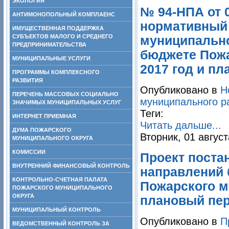
ЭКОЛОГИЯ
№ 94-НПА от 0
АНТИМОНОПОЛЬНЫЙ КОМПЛАЕНС
нормативный 
ИМУЩЕСТВЕННАЯ ПОДДЕРЖКА
СУБЪЕКТОВ МАЛОГО И СРЕДНЕГО
муниципально
ПРЕДПРИНИМАТЕЛЬСТВА
бюджете Пожа
МУНИЦИПАЛЬНЫЕ УСЛУГИ
2017 год и пл
ПРОГРАММЫ КОМПЛЕКСНОГО
РАЗВИТИЯ
Опубликовано в
Н
ПЕРЕЧЕНЬ МАССОВЫХ СОЦИАЛЬНО
муниципального р
ЗНАЧИМЫХ МУНИЦИПАЛЬНЫХ УСЛУГ
Теги:
ИНТЕРНЕТ ПРИЕМНАЯ
Читать дальше...
ДУМА ПОЖАРСКОГО
Вторник, 01 август
МУНИЦИПАЛЬНОГО ОКРУГА
КОМИССИИ
Проект поста
ВНУТРЕННИЙ ФИНАНСОВЫЙ КОНТРОЛЬ
направлений 
КОНТРОЛЬНО-СЧЕТНАЯ ПАЛАТА
Пожарского м
ПОЖАРСКОГО МУНИЦИПАЛЬНОГО
ОКРУГА
плановый пер
МУНИЦИПАЛЬНЫЙ КОНТРОЛЬ
Опубликовано в
П
ВЕДОМСТВЕННЫЙ КОНТРОЛЬ ЗА