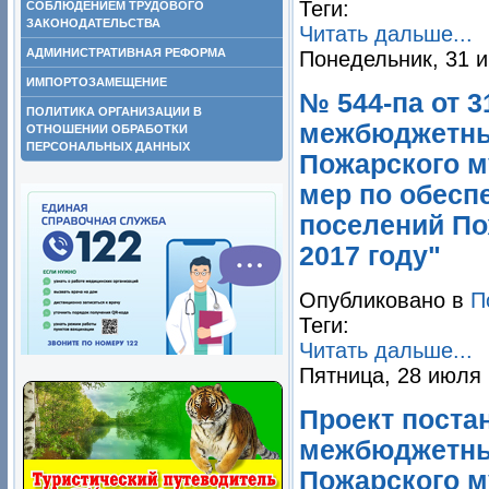
Теги:
СОБЛЮДЕНИЕМ ТРУДОВОГО
ЗАКОНОДАТЕЛЬСТВА
Читать дальше...
АДМИНИСТРАТИВНАЯ РЕФОРМА
Понедельник, 31 и
ИМПОРТОЗАМЕЩЕНИЕ
№ 544-па от 
ПОЛИТИКА ОРГАНИЗАЦИИ В
межбюджетны
ОТНОШЕНИИ ОБРАБОТКИ
ПЕРСОНАЛЬНЫХ ДАННЫХ
Пожарского м
мер по обесп
поселений По
2017 году"
Опубликовано в
П
Теги:
Читать дальше...
Пятница, 28 июля 
Проект поста
межбюджетны
Пожарского м