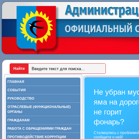
ГЛАВНАЯ
Не убран му
СОБЫТИЯ
РУКОВОДСТВО
яма на дорог
ОТРАСЛЕВЫЕ (ФУНКЦИОНАЛЬНЫЕ)
не горит
ОРГАНЫ
фонарь?
ГРАЖДАНАМ
РАБОТА С ОБРАЩЕНИЯМИ ГРАЖДАН
Столкнулись с проблемо
ПРОТИВОДЕЙСТВИЕ КОРРУПЦИИ
сообщите о ней!