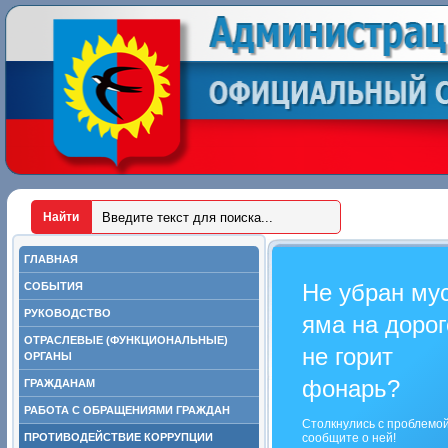
ГЛАВНАЯ
Не убран му
СОБЫТИЯ
РУКОВОДСТВО
яма на дорог
ОТРАСЛЕВЫЕ (ФУНКЦИОНАЛЬНЫЕ)
не горит
ОРГАНЫ
фонарь?
ГРАЖДАНАМ
РАБОТА С ОБРАЩЕНИЯМИ ГРАЖДАН
Столкнулись с проблемо
ПРОТИВОДЕЙСТВИЕ КОРРУПЦИИ
сообщите о ней!