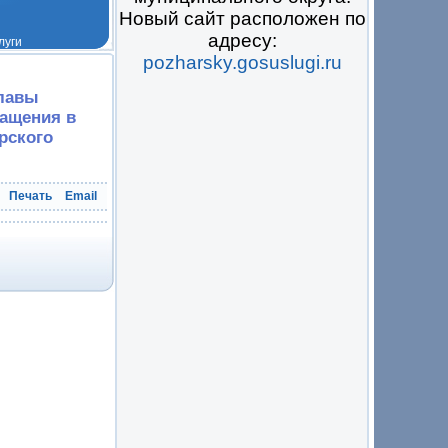
Новый сайт расположен по
адресу:
pozharsky.gosuslugi.ru
 на всё
главы
ращения в
рского
Печать
Email