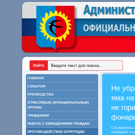
ГЛАВНАЯ
Не убр
СОБЫТИЯ
РУКОВОДСТВО
яма на
ОТРАСЛЕВЫЕ (ФУНКЦИОНАЛЬНЫЕ)
не гор
ОРГАНЫ
фонар
ГРАЖДАНАМ
РАБОТА С ОБРАЩЕНИЯМИ ГРАЖДАН
Столкнулись 
ПРОТИВОДЕЙСТВИЕ КОРРУПЦИИ
сообщите о н