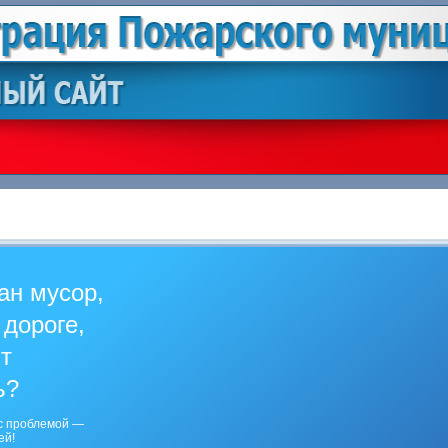
ан мусор,
 дороге,
ит
ь?
с проблемой —
ей!