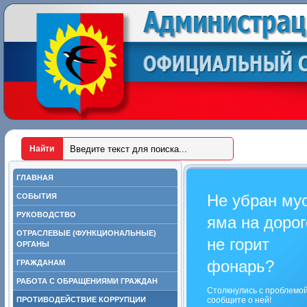
ГЛАВНАЯ
Не убран му
СОБЫТИЯ
РУКОВОДСТВО
яма на дорог
ОТРАСЛЕВЫЕ (ФУНКЦИОНАЛЬНЫЕ)
не горит
ОРГАНЫ
фонарь?
ГРАЖДАНАМ
РАБОТА С ОБРАЩЕНИЯМИ ГРАЖДАН
Столкнулись с проблемо
ПРОТИВОДЕЙСТВИЕ КОРРУПЦИИ
сообщите о ней!