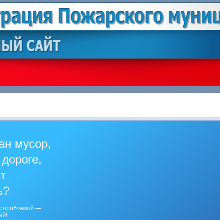
ан мусор,
 дороге,
ит
ь?
с проблемой —
ей!