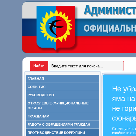
ГЛАВНАЯ
Не убр
СОБЫТИЯ
РУКОВОДСТВО
яма на
ОТРАСЛЕВЫЕ (ФУНКЦИОНАЛЬНЫЕ)
не гор
ОРГАНЫ
фонар
ГРАЖДАНАМ
РАБОТА С ОБРАЩЕНИЯМИ ГРАЖДАН
Столкнулись 
ПРОТИВОДЕЙСТВИЕ КОРРУПЦИИ
сообщите о н