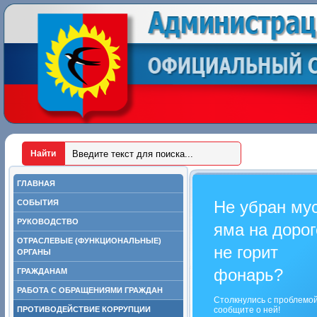
ГЛАВНАЯ
Не убран му
СОБЫТИЯ
РУКОВОДСТВО
яма на дорог
ОТРАСЛЕВЫЕ (ФУНКЦИОНАЛЬНЫЕ)
не горит
ОРГАНЫ
фонарь?
ГРАЖДАНАМ
РАБОТА С ОБРАЩЕНИЯМИ ГРАЖДАН
Столкнулись с проблемо
ПРОТИВОДЕЙСТВИЕ КОРРУПЦИИ
сообщите о ней!