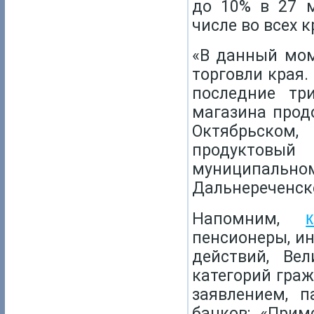
до 10% в 27 м
числе во всех 
«В данный мом
торговли края.
последние тр
магазина прод
Октябрьском,
продуктов
муниципаль
Дальнереченске
Напомним,
пенсионеры, ин
действий, Ве
категорий граж
заявлением, 
банков: «Прим