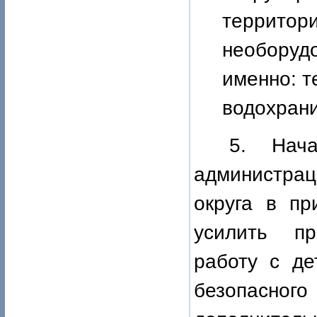
территор
необорудо
именно: т
водохрани
5. Нача
администра
округа в пр
усилить пр
работу с де
безопасного