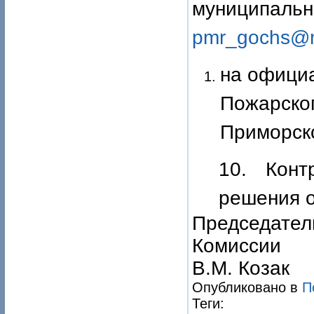
муницип
pmr_gochs@m
на офици
Пожарског
Приморско
10. Конт
решения о
Председател
К
В.М. Козак
Опубликовано в
П
Теги: