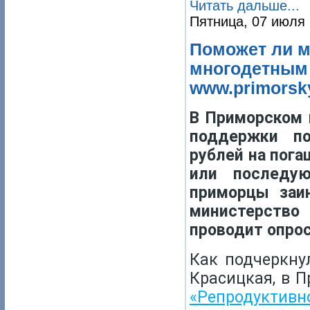
Читать дальше...
Пятница, 07 июля 
Поможет ли м
многодетным
www.primorsky
В Приморском 
поддержки п
рублей на пога
или последую
приморцы заи
министерство
проводит опрос
Как подчеркну
Красицкая, в 
«Репродуктив