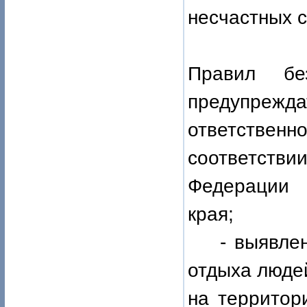
несчастных с
Правил бе
предупрежда
ответстве
соответстви
Федерации 
края;
- выявл
отдыха люде
на территор