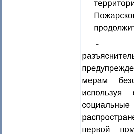
территор
Пожарског
продолжи
-
разъясните
предупрежде
мерам без
используя 
социальн
распростран
первой по