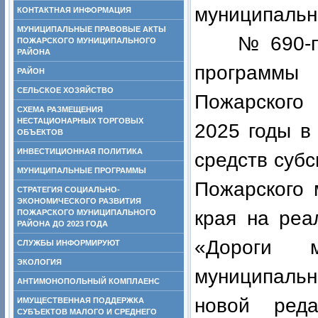
муниципальн
КОНТАКТНАЯ ИНФОРМАЦИЯ
МУНИЦИПАЛЬНЫЕ ПРАВОВЫЕ АКТЫ
№ 690-па 
ПОЖАРСКОГО МУНИЦИПАЛЬНОГО
РАЙОНА
программы
РАЙОН
СЕЛЬСКОЕ ХОЗЯЙСТВО
Пожарского 
СХЕМА РАЗМЕЩЕНИЯ
НЕСТАЦИОНАРНЫХ ТОРГОВЫХ
2025 годы в
ОБЪЕКТОВ
ИНВЕСТИЦИОННАЯ ПОЛИТИКА
средств суб
МУНИЦИПАЛЬНЫЕ ПРОГРАММЫ
Пожарского 
СТРАТЕГИЯ СОЦИАЛЬНО-
ЭКОНОМИЧЕСКОГО РАЗВИТИЯ
края на реа
ПОЖАРСКОГО МУНИЦИПАЛЬНОГО
РАЙОНА ДО 2023 ГОДА
«Дороги м
СЛУЖБЫ ИНФОРМИРУЮТ
ЭКОЛОГИЯ
муниципальн
АНТИМОНОПОЛЬНЫЙ КОМПЛАЕНС
новой реда
ИМУЩЕСТВЕННАЯ ПОДДЕРЖКА
СУБЪЕКТОВ МАЛОГО И СРЕДНЕГО