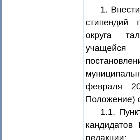
1. Внест
стипендий 
округа тал
учащейся
постановле
муниципальн
февраля 2
Положение) 
1.1. Пунк
кандидатов
редакции: