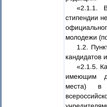
«2.1.1. 
стипендии н
официальн
молодежи (по
1.2. Пунк
кандидатов 
«2.1.5. 
имеющим д
места) в 
всероссий
учредит