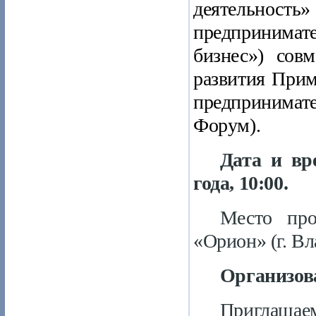
деятельн
предпринимат
бизнес») сов
развития При
предпринимат
Форум).
Дата и вр
года, 10:00.
Место пров
«Орион» (г. Вл
Организов
Приглашае