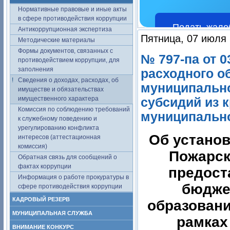
Нормативные правовые и иные акты
в сфере противодействия коррупции
Подать жало
Антикоррупционная экспертиза
Пятница, 07 июля 
Методические материалы
Формы документов, связанных с
№ 797-па от 0
противодействием коррупции, для
заполнения
расходного о
Сведения о доходах, расходах, об
муниципально
имуществе и обязательствах
имущественного характера
субсидий из 
Комиссия по соблюдению требований
муниципальног
к служебному поведению и
урегулированию конфликта
Об установ
интересов (аттестационная
комиссия)
Пожарск
Обратная связь для сообщений о
фактах коррупции
предост
Информация о работе прокуратуры в
бюдже
сфере противодействия коррупции
КАДРОВЫЙ РЕЗЕРВ
образовани
МУНИЦИПАЛЬНАЯ СЛУЖБА
рамках
ВНИМАНИЕ КОНКУРС