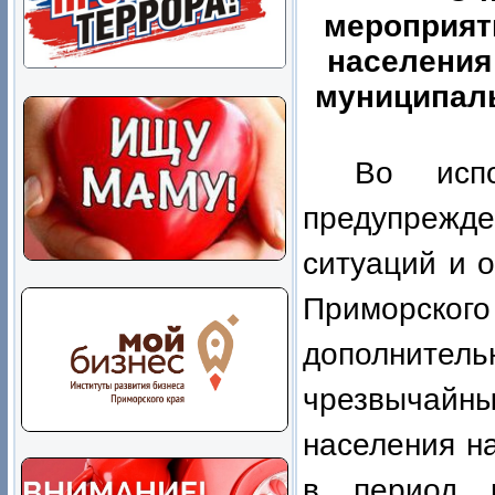
мероприят
населения
муниципаль
Во исп
предупрежд
ситуаций и 
Приморского
дополните
чрезвычай
населения н
в период 