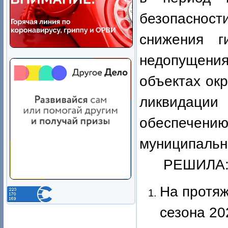
безопасности
снижения г
недопущени
объектах
окр
ликвидац
обеспечению
муниципально
РЕШИЛА
Н
а протяж
сезона 20