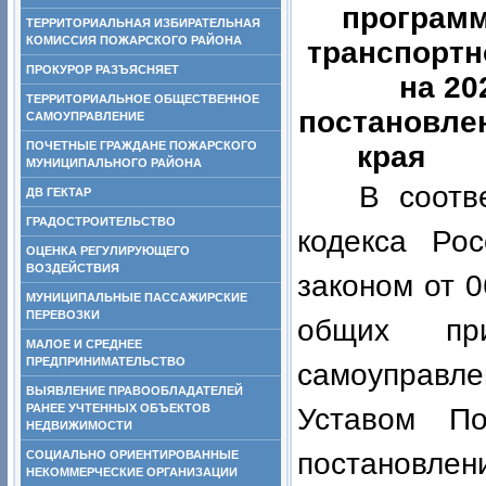
программ
ТЕРРИТОРИАЛЬНАЯ ИЗБИРАТЕЛЬНАЯ
КОМИССИЯ ПОЖАРСКОГО РАЙОНА
транспортн
ПРОКУРОР РАЗЪЯСНЯЕТ
на 20
ТЕРРИТОРИАЛЬНОЕ ОБЩЕСТВЕННОЕ
постановле
САМОУПРАВЛЕНИЕ
ПОЧЕТНЫЕ ГРАЖДАНЕ ПОЖАРСКОГО
края о
МУНИЦИПАЛЬНОГО РАЙОНА
В соотв
ДВ ГЕКТАР
ГРАДОСТРОИТЕЛЬСТВО
кодекса Ро
ОЦЕНКА РЕГУЛИРУЮЩЕГО
ВОЗДЕЙСТВИЯ
законом от 
МУНИЦИПАЛЬНЫЕ ПАССАЖИРСКИЕ
ПЕРЕВОЗКИ
общих при
МАЛОЕ И СРЕДНЕЕ
ПРЕДПРИНИМАТЕЛЬСТВО
самоуправл
ВЫЯВЛЕНИЕ ПРАВООБЛАДАТЕЛЕЙ
РАНЕЕ УЧТЕННЫХ ОБЪЕКТОВ
Уставом По
НЕДВИЖИМОСТИ
постановле
СОЦИАЛЬНО ОРИЕНТИРОВАННЫЕ
НЕКОММЕРЧЕСКИЕ ОРГАНИЗАЦИИ