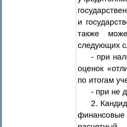
государстве
и государст
также мож
следующих с
- при на
оценок «отл
по итогам уч
- при не 
2. Кандид
финансовы
расчетный