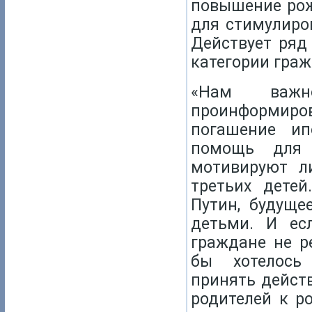
повышение рож
для стимулиро
Действует ряд
категории граж
«Нам важн
проинформиров
погашение ип
помощь для 
мотивируют л
третьих детей
Путин, будуще
детьми. И ес
граждане не р
бы хотелось 
принять дейст
родителей к р