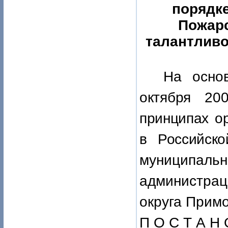
порядке
Пожарс
талантливо
На осно
октября 2
принципах о
в Российск
муниципал
администра
округа Примо
П О С Т А Н 