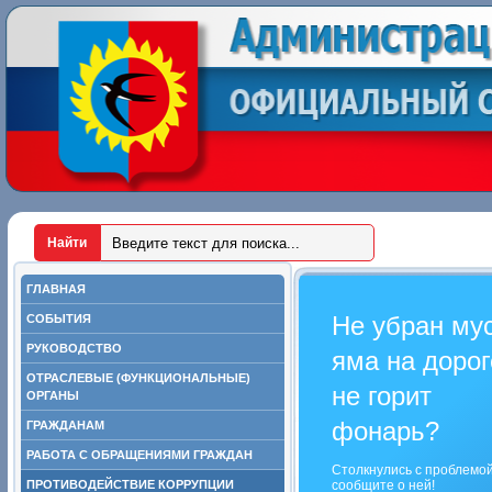
ГЛАВНАЯ
Не убран му
СОБЫТИЯ
РУКОВОДСТВО
яма на дорог
ОТРАСЛЕВЫЕ (ФУНКЦИОНАЛЬНЫЕ)
не горит
ОРГАНЫ
фонарь?
ГРАЖДАНАМ
РАБОТА С ОБРАЩЕНИЯМИ ГРАЖДАН
Столкнулись с проблемо
ПРОТИВОДЕЙСТВИЕ КОРРУПЦИИ
сообщите о ней!