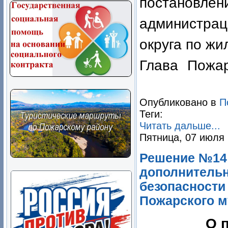
постановлен
администра
округа по жи
Глава Пож
В.М.
Опубликовано в
П
Теги:
Читать дальше...
Пятница, 07 июля 
Решение №14 
дополнитель
безопасности
Пожарского м
О 