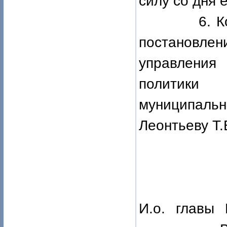
силу со дня 
6. Контро
постановл
управления
политики
муниципал
Леонтьеву Т.
И.о. главы 