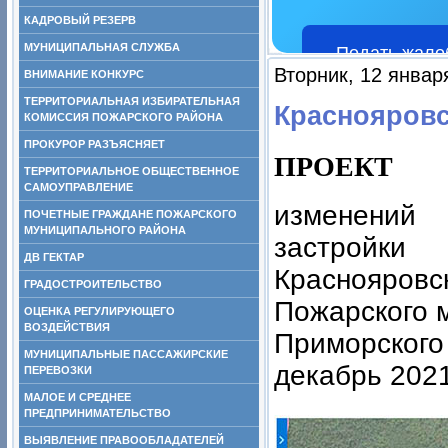
КАДРОВЫЙ РЕЗЕРВ
МУНИЦИПАЛЬНАЯ СЛУЖБА
Подать жало
Вторник, 12 январ
ВНИМАНИЕ КОНКУРС
ТЕРРИТОРИАЛЬНАЯ ИЗБИРАТЕЛЬНАЯ
Краснояровс
КОМИССИЯ ПОЖАРСКОГО РАЙОНА
ПРОКУРОР РАЗЪЯСНЯЕТ
ПРОЕКТ
ТЕРРИТОРИАЛЬНОЕ ОБЩЕСТВЕННОЕ
САМОУПРАВЛЕНИЕ
изменений
ПОЧЕТНЫЕ ГРАЖДАНЕ ПОЖАРСКОГО
МУНИЦИПАЛЬНОГО РАЙОНА
застройки
ДВ ГЕКТАР
Краснояровск
ГРАДОСТРОИТЕЛЬСТВО
Пожарского 
ОЦЕНКА РЕГУЛИРУЮЩЕГО
ВОЗДЕЙСТВИЯ
Приморского
МУНИЦИПАЛЬНЫЕ ПАССАЖИРСКИЕ
декабрь 2021
ПЕРЕВОЗКИ
МАЛОЕ И СРЕДНЕЕ
ПРЕДПРИНИМАТЕЛЬСТВО
ВЫЯВЛЕНИЕ ПРАВООБЛАДАТЕЛЕЙ