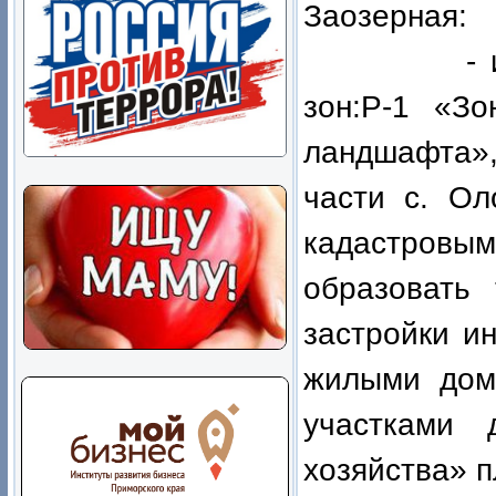
Заозерная:
- измени
зон:Р-1 «Зо
ландшафта»,
части с. Ол
кадастров
образовать
застройки и
жилыми дом
участками 
хозяйства» п