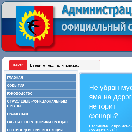
ГЛАВНАЯ
Не убран му
СОБЫТИЯ
РУКОВОДСТВО
яма на дорог
ОТРАСЛЕВЫЕ (ФУНКЦИОНАЛЬНЫЕ)
не горит
ОРГАНЫ
фонарь?
ГРАЖДАНАМ
РАБОТА С ОБРАЩЕНИЯМИ ГРАЖДАН
Столкнулись с проблемо
ПРОТИВОДЕЙСТВИЕ КОРРУПЦИИ
сообщите о ней!