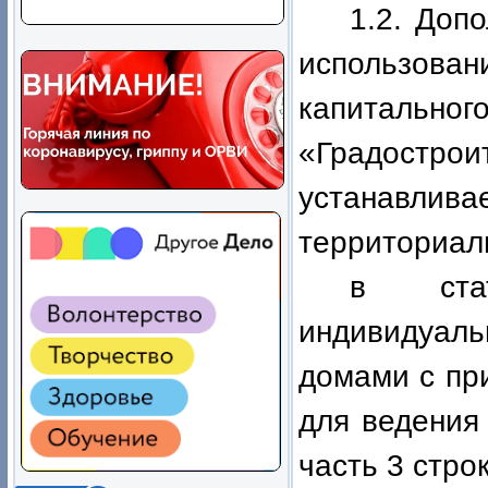
1.2. Доп
использован
капитально
«Градос
устанавл
территориал
в ст
индивидуал
домами с пр
для ведения
часть 3 стр