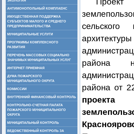
Проек
ЭКОЛОГИЯ
АНТИМОНОПОЛЬНЫЙ КОМПЛАЕНС
землепользо
ИМУЩЕСТВЕННАЯ ПОДДЕРЖКА
СУБЪЕКТОВ МАЛОГО И СРЕДНЕГО
сельского 
ПРЕДПРИНИМАТЕЛЬСТВА
МУНИЦИПАЛЬНЫЕ УСЛУГИ
архитект
ПРОГРАММЫ КОМПЛЕКСНОГО
РАЗВИТИЯ
администра
ПЕРЕЧЕНЬ МАССОВЫХ СОЦИАЛЬНО
ЗНАЧИМЫХ МУНИЦИПАЛЬНЫХ УСЛУГ
района н
ИНТЕРНЕТ ПРИЕМНАЯ
администра
ДУМА ПОЖАРСКОГО
МУНИЦИПАЛЬНОГО ОКРУГА
района от 2
КОМИССИИ
проекта
ВНУТРЕННИЙ ФИНАНСОВЫЙ КОНТРОЛЬ
КОНТРОЛЬНО-СЧЕТНАЯ ПАЛАТА
землепо
ПОЖАРСКОГО МУНИЦИПАЛЬНОГО
ОКРУГА
Краснояро
МУНИЦИПАЛЬНЫЙ КОНТРОЛЬ
ВЕДОМСТВЕННЫЙ КОНТРОЛЬ ЗА