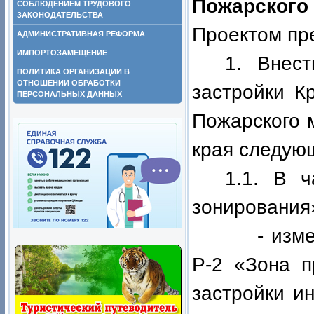
Пожарского
СОБЛЮДЕНИЕМ ТРУДОВОГО
ЗАКОНОДАТЕЛЬСТВА
Проектом пр
АДМИНИСТРАТИВНАЯ РЕФОРМА
ИМПОРТОЗАМЕЩЕНИЕ
1.
Внес
ПОЛИТИКА ОРГАНИЗАЦИИ В
ОТНОШЕНИИ ОБРАБОТКИ
застройки К
ПЕРСОНАЛЬНЫХ ДАННЫХ
Пожарского 
края следую
1.1. В ч
зонирования»
- изменить
Р-2 «Зона п
застройки и