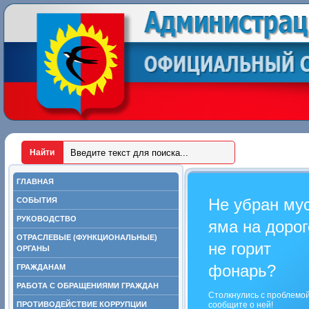
ГЛАВНАЯ
Не убран му
СОБЫТИЯ
РУКОВОДСТВО
яма на дорог
ОТРАСЛЕВЫЕ (ФУНКЦИОНАЛЬНЫЕ)
не горит
ОРГАНЫ
фонарь?
ГРАЖДАНАМ
РАБОТА С ОБРАЩЕНИЯМИ ГРАЖДАН
Столкнулись с проблемо
ПРОТИВОДЕЙСТВИЕ КОРРУПЦИИ
сообщите о ней!