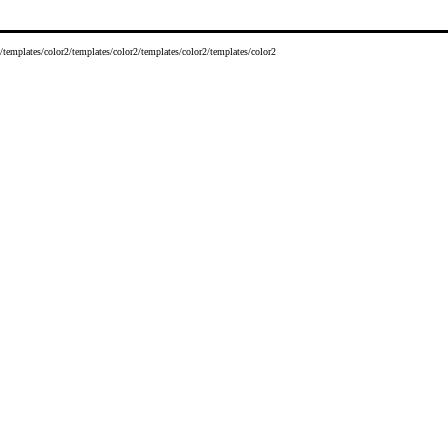
/templates/color2/templates/color2/templates/color2/templates/color2