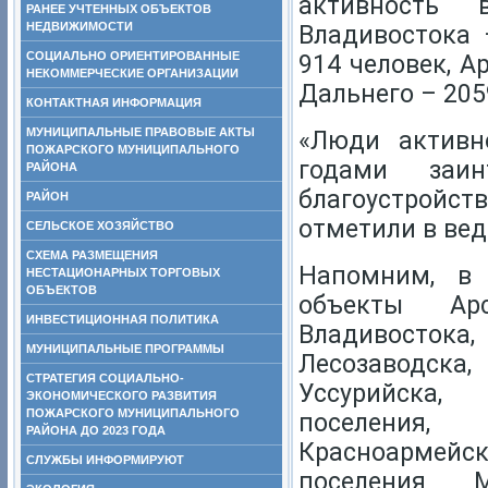
активность
РАНЕЕ УЧТЕННЫХ ОБЪЕКТОВ
НЕДВИЖИМОСТИ
Владивостока 
СОЦИАЛЬНО ОРИЕНТИРОВАННЫЕ
914 человек, А
НЕКОММЕРЧЕСКИЕ ОРГАНИЗАЦИИ
Дальнего – 2059
КОНТАКТНАЯ ИНФОРМАЦИЯ
МУНИЦИПАЛЬНЫЕ ПРАВОВЫЕ АКТЫ
«Люди активн
ПОЖАРСКОГО МУНИЦИПАЛЬНОГО
годами заин
РАЙОНА
благоустройс
РАЙОН
отметили в вед
СЕЛЬСКОЕ ХОЗЯЙСТВО
СХЕМА РАЗМЕЩЕНИЯ
Напомним, в 
НЕСТАЦИОНАРНЫХ ТОРГОВЫХ
ОБЪЕКТОВ
объекты Арс
ИНВЕСТИЦИОННАЯ ПОЛИТИКА
Владивосток
МУНИЦИПАЛЬНЫЕ ПРОГРАММЫ
Лесозаводска,
СТРАТЕГИЯ СОЦИАЛЬНО-
Уссурийска,
ЭКОНОМИЧЕСКОГО РАЗВИТИЯ
ПОЖАРСКОГО МУНИЦИПАЛЬНОГО
поселения, 
РАЙОНА ДО 2023 ГОДА
Красноармейск
СЛУЖБЫ ИНФОРМИРУЮТ
поселения М