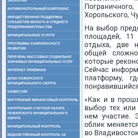
ЭКОЛОГИЯ
Пограничного,
АНТИМОНОПОЛЬНЫЙ КОМПЛАЕНС
Хорольского, Ч
ИМУЩЕСТВЕННАЯ ПОДДЕРЖКА
СУБЪЕКТОВ МАЛОГО И СРЕДНЕГО
На выбор предс
ПРЕДПРИНИМАТЕЛЬСТВА
площадей, 11
МУНИЦИПАЛЬНЫЕ УСЛУГИ
отдыха, две 
ПРОГРАММЫ КОМПЛЕКСНОГО
РАЗВИТИЯ
общей сложно
ПЕРЕЧЕНЬ МАССОВЫХ СОЦИАЛЬНО
которые реконс
ЗНАЧИМЫХ МУНИЦИПАЛЬНЫХ УСЛУГ
Сейчас информ
ИНТЕРНЕТ ПРИЕМНАЯ
платформу, г
ДУМА ПОЖАРСКОГО
МУНИЦИПАЛЬНОГО ОКРУГА
понравившийся
КОМИССИИ
«Как и в прош
ВНУТРЕННИЙ ФИНАНСОВЫЙ КОНТРОЛЬ
выбор тех или
КОНТРОЛЬНО-СЧЕТНАЯ ПАЛАТА
ПОЖАРСКОГО МУНИЦИПАЛЬНОГО
нем участие. 
ОКРУГА
облик меняется
МУНИЦИПАЛЬНЫЙ КОНТРОЛЬ
во Владивосток
ВЕДОМСТВЕННЫЙ КОНТРОЛЬ ЗА