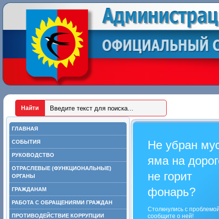
ГЛАВНАЯ
Не убран му
СОБЫТИЯ
РУКОВОДСТВО
яма на дорог
ОТРАСЛЕВЫЕ (ФУНКЦИОНАЛЬНЫЕ)
не горит
ОРГАНЫ
фонарь?
ГРАЖДАНАМ
РАБОТА С ОБРАЩЕНИЯМИ ГРАЖДАН
Столкнулись с проблемо
ПРОТИВОДЕЙСТВИЕ КОРРУПЦИИ
сообщите о ней!