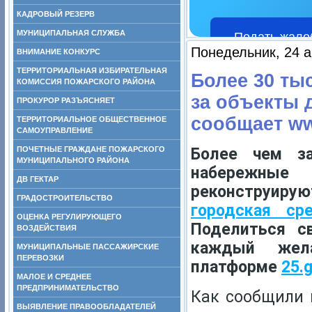
КАДРОВЫЙ РЕЗЕРВ
МУНИЦИПАЛЬНАЯ СЛУЖБА
Подать жало
Понедельник, 24 а
ВНИМАНИЕ КОНКУРС
ТЕРРИТОРИАЛЬНАЯ ИЗБИРАТЕЛЬНАЯ
Более 30 ты
КОМИССИЯ ПОЖАРСКОГО РАЙОНА
за объекты д
ПРОКУРОР РАЗЪЯСНЯЕТ
сообщает ww
ТЕРРИТОРИАЛЬНОЕ ОБЩЕСТВЕННОЕ
САМОУПРАВЛЕНИЕ
ПОЧЕТНЫЕ ГРАЖДАНЕ ПОЖАРСКОГО
Более чем з
МУНИЦИПАЛЬНОГО РАЙОНА
набережны
ДВ ГЕКТАР
реконструиру
ГРАДОСТРОИТЕЛЬСТВО
городская ср
ОЦЕНКА РЕГУЛИРУЮЩЕГО
Поделиться с
ВОЗДЕЙСТВИЯ
каждый жела
МУНИЦИПАЛЬНЫЕ ПАССАЖИРСКИЕ
ПЕРЕВОЗКИ
платформе
25.
МАЛОЕ И СРЕДНЕЕ
ПРЕДПРИНИМАТЕЛЬСТВО
Как сообщили 
ВЫЯВЛЕНИЕ ПРАВООБЛАДАТЕЛЕЙ