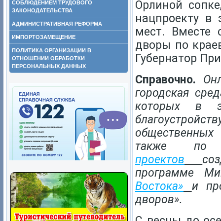
Орлиной сопке
СОБЛЮДЕНИЕМ ТРУДОВОГО
ЗАКОНОДАТЕЛЬСТВА
нацпроекту в 
АДМИНИСТРАТИВНАЯ РЕФОРМА
мест. Вместе
ИМПОРТОЗАМЕЩЕНИЕ
дворы по крае
ПОЛИТИКА ОРГАНИЗАЦИИ В
Губернатор Пр
ОТНОШЕНИИ ОБРАБОТКИ
ПЕРСОНАЛЬНЫХ ДАННЫХ
Справочно.
Он
городская сре
которых в э
благоустройств
общественных
также по 
проектов
со
программе Ми
Востока»
и пр
дворов».
С весны до ос