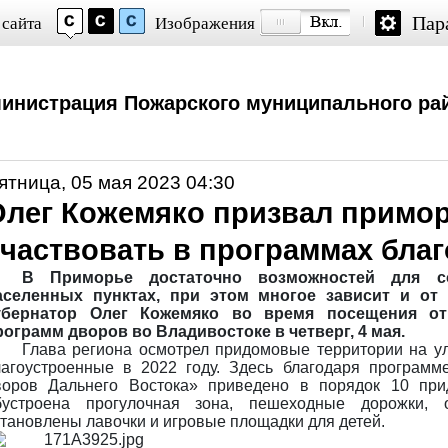
Пар
 сайта
Изображения
инистрация Пожарского муниципального ра
ятница, 05 мая 2023 04:30
Олег Кожемяко призвал примор
участвовать в программах бла
В Приморье достаточно возможностей для с
аселенных пунктах, при этом многое зависит и от
убернатор Олег Кожемяко во время посещения о
рограмм дворов во Владивостоке в четверг, 4 мая.
Глава региона осмотрел придомовые территории на у
лагоустроенные в 2022 году. Здесь благодаря программ
воров Дальнего Востока» приведено в порядок 10 при
бустроена прогулочная зона, пешеходные дорожки, о
становлены лавочки и игровые площадки для детей.