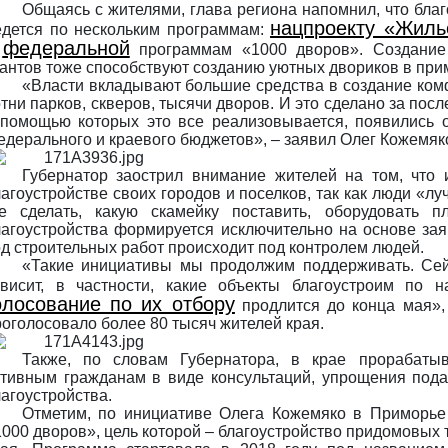
Общаясь с жителями, глава региона напомнил, что благ
нацпроекту «Жиль
едется по нескольким программам:
федеральной
и
программам «1000 дворов». Создание
рантов тоже способствуют созданию уютных двориков в при
«Власти вкладывают большие средства в создание ком
тни парков, скверов, тысячи дворов. И это сделано за пос
 помощью которых это все реализовывается, появились о
едерального и краевого бюджетов», – заявил Олег Кожемяк
Губернатор заострил внимание жителей на том, что
агоустройстве своих городов и поселков, так как люди «лу
де сделать, какую скамейку поставить, оборудовать п
лагоустройства формируется исключительно на основе зая
од строительных работ происходит под контролем людей.
«Такие инициативы мы продолжим поддерживать. Сей
ависит, в частности, какие объекты благоустроим по 
олосование по их отбору
продлится до конца мая», 
роголосовало более 80 тысяч жителей края.
Также, по словам Губернатора, в крае прорабаты
ктивным гражданам в виде консультаций, упрощения пода
агоустройства.
Отметим, по инициативе Олега Кожемяко в Приморье 
1000 дворов», цель которой – благоустройство придомовых 