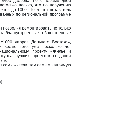
 «400 дворов», но с первых дней
астолько велико, что по поручению
ктов до 1000. Но и этот показатель
ованных по региональной программе
он позволил ремонтировать не только
ть благоустроенные общественные
«1000 дворов Дальнего Востока»,
. Кроме того, уже несколько лет
национальному проекту «Жилье и
нкурса лучших проектов создания
кт».
ют сами жители, тем самым напрямую
)