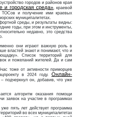
оустройство городов и районов края
е и городская среда»
, краевой
 ТОСов и получение ими краевых
морских муниципалитетах.
фортной среды, и результаты видны:
ледние годы, при этом и инструменты,
тносительно недавно, это средства
о.
 именно они играют важную роль в
чше властей знают и понимают, что и
лощадку». Список территорий для
вок и пожеланий жителей. Да и сам
час тоже от активности приморцев
Онлайн-
нацпроекту в 2024 году.
– подчеркнул он, добавив, что уже
вается алгоритм оказания помощи
чи заявок на участие в программах
уже пять лет действует программа
территорий во всех муниципалитетах