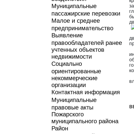
к
Муниципальные
з
г
пассажирские перевозки
б
Малое и среднее
д
предпринимательство
Выявление
д
правообладателей ранее
п
учтенных объектов
и
недвижимости
о
Социально
г
ориентированные
к
некоммерческие
в
организации
Контактная информация
Муниципальные
в
правовые акты
Пожарского
муниципального района
Район