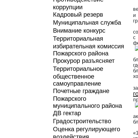
коррупции
в
Кадровый резерв
г
Муниципальная служба
Внимание конкурс
со
с
Территориальная
ф
избирательная комиссия
Пожарского района
бл
Прокурор разъясняет
г
Территориальное
б
общественное
х
самоуправление
з
Почетные граждане
г
Пожарского
п
муниципального района
ДВ гектар
а
Градостроительство
бл
Оценка регулирующего
«
воздействия