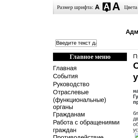
Размер шрифта:
Цвета
Адм
Главное меню
П
Главная
События
Руководство
н
Отраслевые
Г
(функциональные)
п
органы
б
Гражданам
д
Работа с обращениями
о
граждан
у
Противодействие