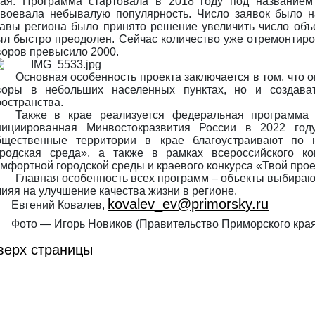
рая. Программа стартовала в 2018 году под названием
авоевала небывалую популярность. Число заявок было н
лавы региона было принято решение увеличить число объе
ыл быстро преодолен. Сейчас количество уже отремонтир
воров превысило 2000.
Основная особенность проекта заключается в том, что 
воры в небольших населенных пунктах, но и создава
ространства.
Также в крае реализуется федеральная программа 
нициированная Минвостокразвития России в 2022 году
бщественные территории в крае благоустраивают по 
ородская среда», а также в рамках всероссийского ко
омфортной городской среды и краевого конкурса «Твой прое
Главная особенность всех программ – объекты выбира
лияя на улучшение качества жизни в регионе.
kovalev_ev@primorsky.ru
Евгений Ковалев,
Фото — Игорь Новиков (Правительство Приморского края
верх страницы