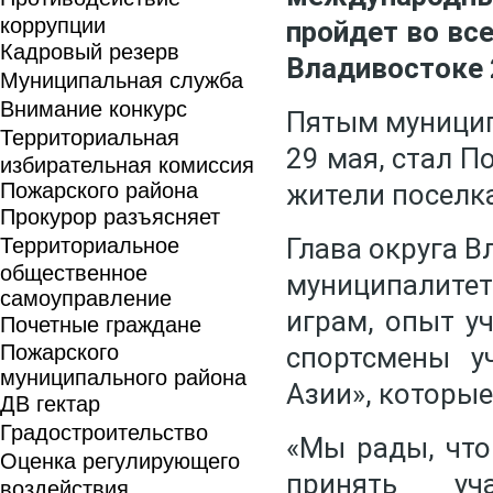
коррупции
пройдет во вс
Кадровый резерв
Владивостоке 
Муниципальная служба
Внимание конкурс
Пятым муницип
Территориальная
29 мая, стал П
избирательная комиссия
Пожарского района
жители поселк
Прокурор разъясняет
Глава округа 
Территориальное
общественное
муниципалите
самоуправление
играм, опыт у
Почетные граждане
Пожарского
спортсмены у
муниципального района
Азии», которы
ДВ гектар
Градостроительство
«Мы рады, что
Оценка регулирующего
принять уч
воздействия