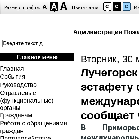
Размер шрифта:
Цвета сайта
И
Администрация Пожа
Главное меню
Вторник, 30 
Главная
Лучегорск
События
эстафету 
Руководство
Отраслевые
междунаро
(функциональные)
органы
сообщает 
Гражданам
Работа с обращениями
В Приморь
граждан
международны
Противодействие