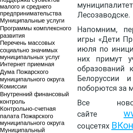
муниципали
малого и среднего
предпринимательства
Лесозаводске.
Муниципальные услуги
Программы комплексного
Напомним, пе
развития
игры «Дети Пр
Перечень массовых
июля по иници
социально значимых
муниципальных услуг
них примут у
Интернет приемная
образований 
Дума Пожарского
Белоруссии и
муниципального округа
Комиссии
поборются за 
Внутренний финансовый
контроль
Все но
Контрольно-счетная
w
сайте
палата Пожарского
муниципального округа
ВКон
соцсетях
Муниципальный