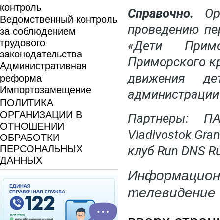
контроль
Справочно.
Орг
Ведомственный контроль
проведению пе
за соблюдением
трудового
«Дети Прим
законодательства
Приморского кр
Административная
движения де
реформа
Импортозамещение
администрации
ПОЛИТИКА
ОРГАНИЗАЦИИ В
Партнеры: ПА
ОТНОШЕНИИ
Vladivostok Gra
ОБРАБОТКИ
ПЕРСОНАЛЬНЫХ
клуб Run DNS R
ДАННЫХ
Информаци
телевидение 