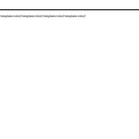
/templates/color2/templates/color2/templates/color2/templates/color2