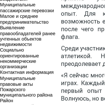
Муниципальные
международног
пассажирские перевозки
опыт. Для ю
Малое и среднее
возможность е
предпринимательство
Выявление
после чего п
правообладателей ранее
флага.
учтенных объектов
недвижимости
Среди участни
Социально
атлетикой. 
ориентированные
некоммерческие
преодолевает 
организации
Контактная информация
«Я сейчас мно
Муниципальные
играх. Каждый
правовые акты
Пожарского
первый опыт 
муниципального района
Волнуюсь, но в
Район