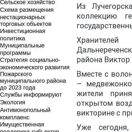
Сельское хозяйство
Из Лучегорск
Схема размещения
коллекцию г
нестационарных
торговых объектов
государственн
Инвестиционная
политика
Хранителе
Муниципальные
Дальнереченс
программы
района Виктор
Стратегия социально-
экономического развития
Вместе с воло
Пожарского
муниципального района
– медвежонко
до 2023 года
жители прин
Службы информируют
открытом возд
Экология
Антимонопольный
викторине с пр
комплаенс
Имущественная
Уже сегодня
поддержка субъектов