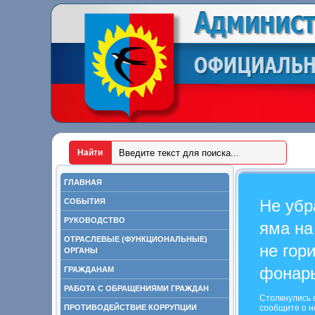
ГЛАВНАЯ
Не убр
СОБЫТИЯ
РУКОВОДСТВО
яма на
ОТРАСЛЕВЫЕ (ФУНКЦИОНАЛЬНЫЕ)
не гор
ОРГАНЫ
фонар
ГРАЖДАНАМ
РАБОТА С ОБРАЩЕНИЯМИ ГРАЖДАН
Столкнулись 
ПРОТИВОДЕЙСТВИЕ КОРРУПЦИИ
сообщите о н