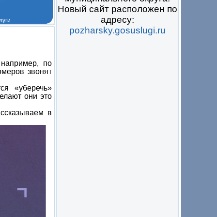
Новый сайт расположен по
адресу:
pozharsky.gosuslugi.ru
 на всё
 например, по
омеров звонят
ся «уберечь»
елают они это
ассказываем в