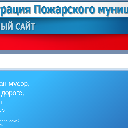
ан мусор,
 дороге,
ит
ь?
с проблемой —
ей!