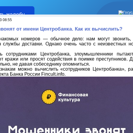
ть жалобу
Жалобы
3 08:55
вонят от имени Центробанка. Как их вычислить?
накомых номеров — обычное дело: нам могут звонить,
з службы доставки. Однако очень часто с неизвестных н
сь сотрудниками Центробанка, злоумышленники пытают
от кражи или просят содействия в поимке преступников. Д
льно, не давая собеседнику опомниться.
знакам можно вычислить «сотрудников Центробанка», р
екта Банка России
Fincult
.
info
.