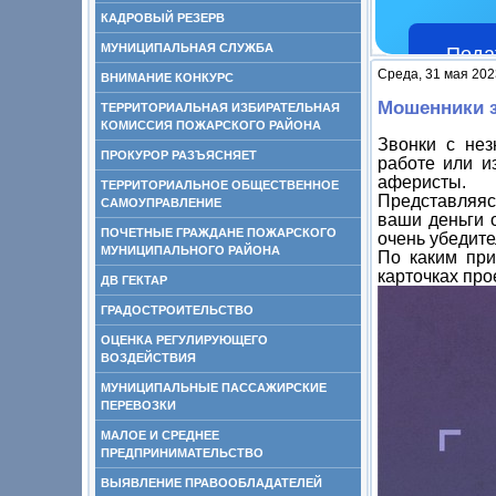
КАДРОВЫЙ РЕЗЕРВ
МУНИЦИПАЛЬНАЯ СЛУЖБА
Пода
Среда, 31 мая 202
ВНИМАНИЕ КОНКУРС
Мошенники з
ТЕРРИТОРИАЛЬНАЯ ИЗБИРАТЕЛЬНАЯ
КОМИССИЯ ПОЖАРСКОГО РАЙОНА
Звонки с нез
ПРОКУРОР РАЗЪЯСНЯЕТ
работе или и
аферисты.
ТЕРРИТОРИАЛЬНОЕ ОБЩЕСТВЕННОЕ
Представляя
САМОУПРАВЛЕНИЕ
ваши деньги 
ПОЧЕТНЫЕ ГРАЖДАНЕ ПОЖАРСКОГО
очень убедите
МУНИЦИПАЛЬНОГО РАЙОНА
По каким при
карточках про
ДВ ГЕКТАР
ГРАДОСТРОИТЕЛЬСТВО
ОЦЕНКА РЕГУЛИРУЮЩЕГО
ВОЗДЕЙСТВИЯ
МУНИЦИПАЛЬНЫЕ ПАССАЖИРСКИЕ
ПЕРЕВОЗКИ
МАЛОЕ И СРЕДНЕЕ
ПРЕДПРИНИМАТЕЛЬСТВО
ВЫЯВЛЕНИЕ ПРАВООБЛАДАТЕЛЕЙ