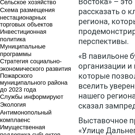
Востока» – эт
Сельское хозяйство
Схема размещения
рассказать о 
нестационарных
региона, котор
торговых объектов
продемонстрир
Инвестиционная
политика
перспективы.
Муниципальные
программы
«В павильоне 
Стратегия социально-
организации и
экономического развития
которые позвол
Пожарского
муниципального района
вселить уверен
до 2023 года
нашего региона
Службы информируют
Экология
сказал зампред
Антимонопольный
Выставочное п
комплаенс
Имущественная
«Улице Дальнег
поддержка субъектов