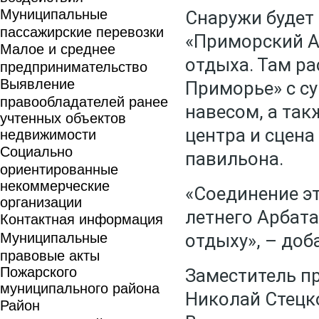
Муниципальные
Снаружи будет
пассажирские перевозки
«Приморский А
Малое и среднее
отдыха. Там р
предпринимательство
Выявление
Приморье» с су
правообладателей ранее
навесом, а та
учтенных объектов
центра и сцена
недвижимости
Социально
павильона.
ориентированные
некоммерческие
«Соединение э
организации
летнего Арбата,
Контактная информация
Муниципальные
отдыху», – доб
правовые акты
Пожарского
Заместитель п
муниципального района
Николай Стецко
Район