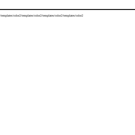
/templates/color2/templates/color2/templates/color2/templates/color2