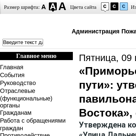
Размер шрифта:
Цвета сайта
И
Администрация Пожа
Главное меню
Пятница, 09 
Главная
«Приморье
События
пути»: ут
Руководство
Отраслевые
павильона
(функциональные)
органы
Востока»,
Гражданам
Работа с обращениями
Утверждена ко
граждан
«Улица Дальне
Противодействие