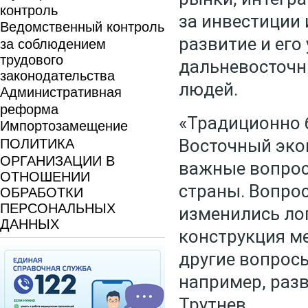
контроль
за инвестиции 
Ведомственный контроль
развитие и его
за соблюдением
трудового
дальневосточн
законодательства
людей.
Административная
реформа
«Традиционно 
Импортозамещение
Восточный эко
ПОЛИТИКА
ОРГАНИЗАЦИИ В
важные вопрос
ОТНОШЕНИИ
страны. Вопрос
ОБРАБОТКИ
ПЕРСОНАЛЬНЫХ
изменились лог
ДАННЫХ
конструкция м
другие вопросы
например, раз
Трутнев.