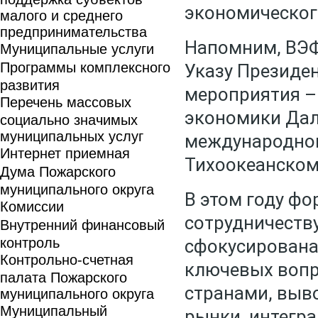
экономическог
малого и среднего
предпринимательства
Напомним, ВЭФ
Муниципальные услуги
Программы комплексного
Указу Президен
развития
мероприятия –
Перечень массовых
экономики Дал
социально значимых
муниципальных услуг
международног
Интернет приемная
Тихоокеанском
Дума Пожарского
муниципального округа
В этом году фо
Комиссии
сотрудничеству
Внутренний финансовый
контроль
сфокусирована
Контрольно-счетная
ключевых вопр
палата Пожарского
странами, выв
муниципального округа
Муниципальный
рынки, интегр