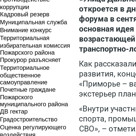
коррупции
откроется в д
Кадровый резерв
форума в сентя
Муниципальная служба
основная идея
Внимание конкурс
возрастающей 
Территориальная
избирательная комиссия
транспортно-ло
Пожарского района
Прокурор разъясняет
Как рассказал
Территориальное
развития, конц
общественное
самоуправление
«Приморье – ва
Почетные граждане
экстерьер пла
Пожарского
муниципального района
«Внутри участн
ДВ гектар
спорта, промыш
Градостроительство
Оценка регулирующего
СВО», – отмети
воздействия