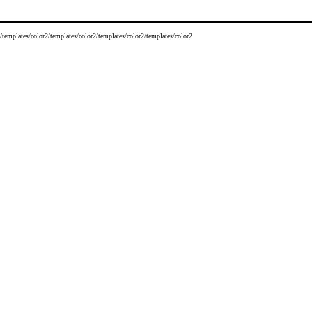
/templates/color2/templates/color2/templates/color2/templates/color2