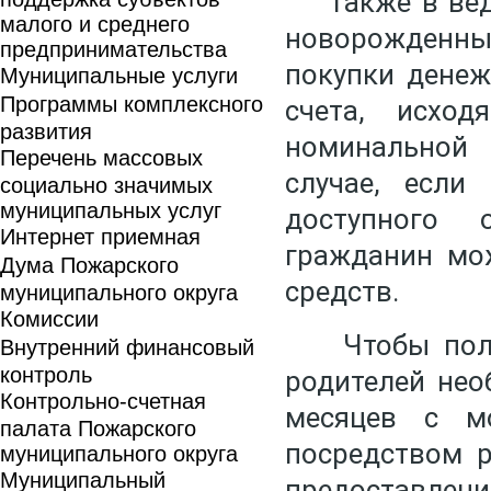
Также в ведо
малого и среднего
новорожденных
предпринимательства
покупки денеж
Муниципальные услуги
Программы комплексного
счета, исхо
развития
номинальной 
Перечень массовых
случае, если
социально значимых
муниципальных услуг
доступного 
Интернет приемная
гражданин мо
Дума Пожарского
средств.
муниципального округа
Комиссии
Чтобы получ
Внутренний финансовый
контроль
родителей нео
Контрольно-счетная
месяцев с м
палата Пожарского
посредством р
муниципального округа
Муниципальный
предоставлен