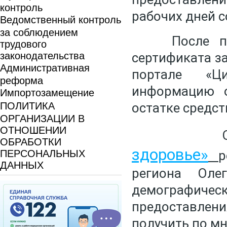
контроль
рабочих дней с
Ведомственный контроль
за соблюдением
После получ
трудового
законодательства
сертификата з
Административная
портале «Ц
реформа
информацию о
Импортозамещение
ПОЛИТИКА
остатке средст
ОРГАНИЗАЦИИ В
ОТНОШЕНИИ
Отме
ОБРАБОТКИ
здоровье»
ПЕРСОНАЛЬНЫХ
р
ДАННЫХ
региона Оле
демографичес
предоставле
получить по м