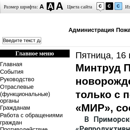
Размер шрифта:
Цвета сайта
И
Администрация Пожа
Главное меню
Пятница, 16 
Главная
Минтруд 
События
новорожд
Руководство
Отраслевые
только с 
(функциональные)
органы
«МИР», со
Гражданам
Работа с обращениями
В Приморском
граждан
«Репродукти
Противодействие