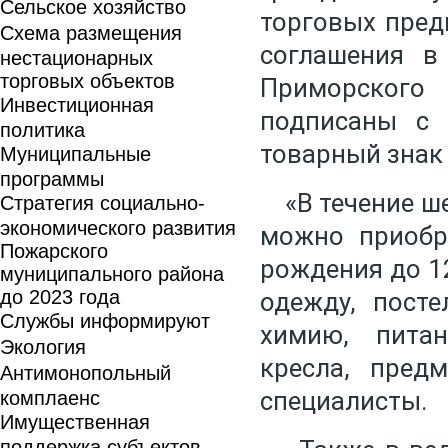
Сельское хозяйство
торговых пред
Схема размещения
соглашения в
нестационарных
торговых объектов
Приморского 
Инвестиционная
подписаны с 
политика
товарный знак 
Муниципальные
программы
«В течение ше
Стратегия социально-
экономического развития
можно приобр
Пожарского
рождения до 12
муниципального района
до 2023 года
одежду, пост
Службы информируют
химию, питан
Экология
кресла, пред
Антимонопольный
специалисты.
комплаенс
Имущественная
поддержка субъектов