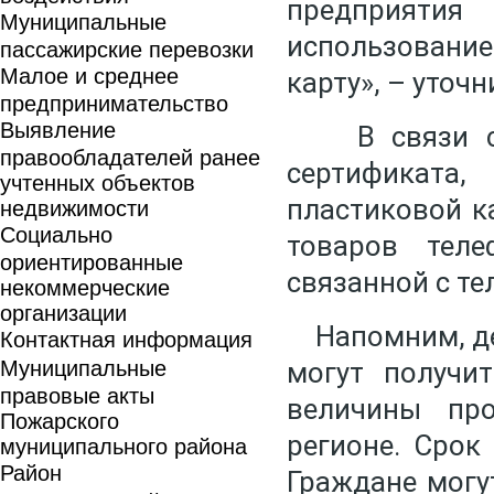
предприяти
Муниципальные
использовани
пассажирские перевозки
Малое и среднее
карту», – уточ
предпринимательство
Выявление
В связи с т
правообладателей ранее
сертификата,
учтенных объектов
пластиковой к
недвижимости
Социально
товаров тел
ориентированные
связанной с те
некоммерческие
организации
Напомним, ден
Контактная информация
Муниципальные
могут получи
правовые акты
величины про
Пожарского
регионе. Срок
муниципального района
Район
Граждане могу