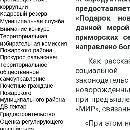
коррупции
предоставляе
Кадровый резерв
«Подарок но
Муниципальная служба
данной мерой
Внимание конкурс
приморских с
Территориальная
избирательная комиссия
направлено бо
Пожарского района
Прокурор разъясняет
Как рассказа
Территориальное
социальной
общественное
самоуправление
законодате
Почетные граждане
новорожденных
Пожарского
при предъявле
муниципального района
ДВ гектар
«МИР», связанн
Градостроительство
Оценка регулирующего
«При этом не
воздействия