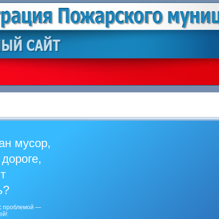
ан мусор,
 дороге,
ит
ь?
с проблемой —
ей!