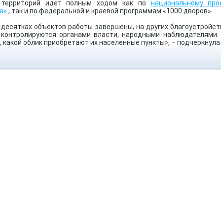
 территорий идет полным ходом как по
национальному про
а»
, так и по федеральной и краевой программам «1000 дворов».
 десятках объектов работы завершены, на других благоустройс
 контролируются органами власти, народными наблюдателями. 
, какой облик приобретают их населенные пункты», – подчеркнула 