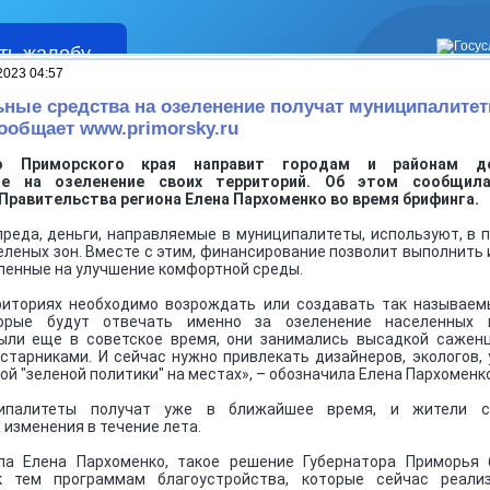
ть жалобу
Жалобы
2023 04:57
ные средства на озеленение получат муниципалите
ообщает www.primorsky.ru
во Приморского края направит городам и районам до
ие на озеленение своих территорий. Об этом сообщил
Правительства региона Елена Пархоменко во время брифинга.
реда, деньги, направляемые в муниципалитеты, используют, в 
еленых зон. Вместе с этим, финансирование позволит выполнить 
ленные на улучшение комфортной среды.
риториях необходимо возрождать или создавать так называем
торые будут отвечать именно за озеленение населенных п
ыли еще в советское время, они занимались высадкой саженц
старниками. И сейчас нужно привлекать дизайнеров, экологов,
ой "зеленой политики" на местах», – обозначила Елена Пархоменко
ипалитеты получат уже в ближайшее время, и жители с
изменения в течение лета.
ла Елена Пархоменко, такое решение Губернатора Приморья
к тем программам благоустройства, которые сейчас реализ