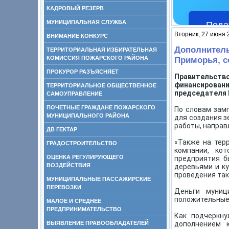
КАДРОВЫЙ РЕЗЕРВ
МУНИЦИПАЛЬНАЯ СЛУЖБА
Пода
Вторник, 27 июня 
ВНИМАНИЕ КОНКУРС
Дополнитель
ТЕРРИТОРИАЛЬНАЯ ИЗБИРАТЕЛЬНАЯ
КОМИССИЯ ПОЖАРСКОГО РАЙОНА
Приморья, с
ПРОКУРОР РАЗЪЯСНЯЕТ
Правительст
финансирован
ТЕРРИТОРИАЛЬНОЕ ОБЩЕСТВЕННОЕ
председателя 
САМОУПРАВЛЕНИЕ
ПОЧЕТНЫЕ ГРАЖДАНЕ ПОЖАРСКОГО
По словам замп
МУНИЦИПАЛЬНОГО РАЙОНА
для создания з
работы, направ
ДВ ГЕКТАР
«Также на тер
ГРАДОСТРОИТЕЛЬСТВО
компании, ко
ОЦЕНКА РЕГУЛИРУЮЩЕГО
предприятия б
ВОЗДЕЙСТВИЯ
деревьями и ку
проведения так
МУНИЦИПАЛЬНЫЕ ПАССАЖИРСКИЕ
ПЕРЕВОЗКИ
Деньги муниц
положительные 
МАЛОЕ И СРЕДНЕЕ
ПРЕДПРИНИМАТЕЛЬСТВО
Как подчеркну
ВЫЯВЛЕНИЕ ПРАВООБЛАДАТЕЛЕЙ
дополнением 