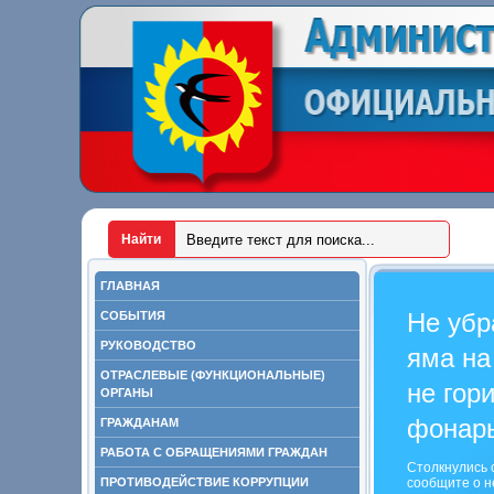
ГЛАВНАЯ
Не убр
СОБЫТИЯ
РУКОВОДСТВО
яма на
ОТРАСЛЕВЫЕ (ФУНКЦИОНАЛЬНЫЕ)
не гор
ОРГАНЫ
фонар
ГРАЖДАНАМ
РАБОТА С ОБРАЩЕНИЯМИ ГРАЖДАН
Столкнулись 
ПРОТИВОДЕЙСТВИЕ КОРРУПЦИИ
сообщите о н