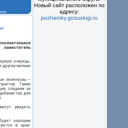
Новый сайт расположен по
адресу:
pozharsky.gosuslugi.ru
 на всё
ты
полнительное
а заместитель
первую очередь,
и другие мелкие
ые зеленхозы –
унктов. Такие
ев, следили за
 урбанистов для
.
могут увидеть
 будет хорошим
уются в крае.