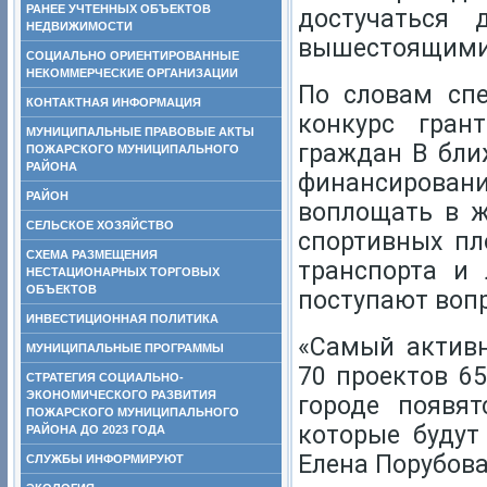
РАНЕЕ УЧТЕННЫХ ОБЪЕКТОВ
достучаться 
НЕДВИЖИМОСТИ
вышестоящими 
СОЦИАЛЬНО ОРИЕНТИРОВАННЫЕ
НЕКОММЕРЧЕСКИЕ ОРГАНИЗАЦИИ
По словам спе
КОНТАКТНАЯ ИНФОРМАЦИЯ
конкурс гран
МУНИЦИПАЛЬНЫЕ ПРАВОВЫЕ АКТЫ
граждан В бли
ПОЖАРСКОГО МУНИЦИПАЛЬНОГО
РАЙОНА
финансирован
РАЙОН
воплощать в ж
СЕЛЬСКОЕ ХОЗЯЙСТВО
спортивных пл
СХЕМА РАЗМЕЩЕНИЯ
транспорта и 
НЕСТАЦИОНАРНЫХ ТОРГОВЫХ
ОБЪЕКТОВ
поступают вопр
ИНВЕСТИЦИОННАЯ ПОЛИТИКА
«Самый активн
МУНИЦИПАЛЬНЫЕ ПРОГРАММЫ
70 проектов 6
СТРАТЕГИЯ СОЦИАЛЬНО-
ЭКОНОМИЧЕСКОГО РАЗВИТИЯ
городе появят
ПОЖАРСКОГО МУНИЦИПАЛЬНОГО
которые будут
РАЙОНА ДО 2023 ГОДА
Елена Порубова
СЛУЖБЫ ИНФОРМИРУЮТ