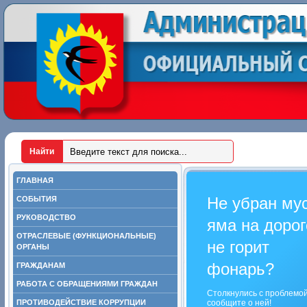
ГЛАВНАЯ
Не убран му
СОБЫТИЯ
РУКОВОДСТВО
яма на дорог
ОТРАСЛЕВЫЕ (ФУНКЦИОНАЛЬНЫЕ)
не горит
ОРГАНЫ
фонарь?
ГРАЖДАНАМ
РАБОТА С ОБРАЩЕНИЯМИ ГРАЖДАН
Столкнулись с проблемо
ПРОТИВОДЕЙСТВИЕ КОРРУПЦИИ
сообщите о ней!