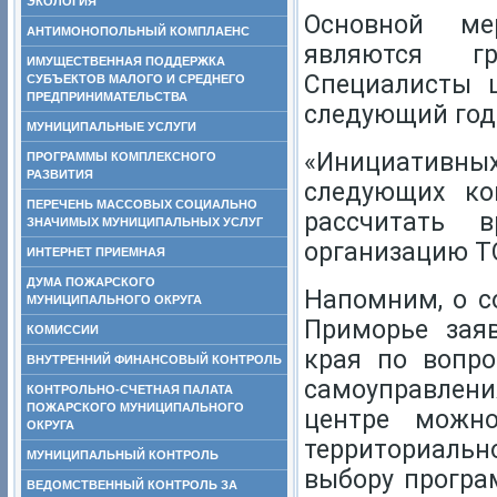
ЭКОЛОГИЯ
Основной ме
АНТИМОНОПОЛЬНЫЙ КОМПЛАЕНС
являются г
ИМУЩЕСТВЕННАЯ ПОДДЕРЖКА
Специалисты 
СУБЪЕКТОВ МАЛОГО И СРЕДНЕГО
ПРЕДПРИНИМАТЕЛЬСТВА
следующий год
МУНИЦИПАЛЬНЫЕ УСЛУГИ
«Инициативны
ПРОГРАММЫ КОМПЛЕКСНОГО
РАЗВИТИЯ
следующих ко
ПЕРЕЧЕНЬ МАССОВЫХ СОЦИАЛЬНО
рассчитать 
ЗНАЧИМЫХ МУНИЦИПАЛЬНЫХ УСЛУГ
организацию ТО
ИНТЕРНЕТ ПРИЕМНАЯ
ДУМА ПОЖАРСКОГО
Напомним, о с
МУНИЦИПАЛЬНОГО ОКРУГА
Приморье зая
КОМИССИИ
края по вопро
ВНУТРЕННИЙ ФИНАНСОВЫЙ КОНТРОЛЬ
самоуправлени
КОНТРОЛЬНО-СЧЕТНАЯ ПАЛАТА
ПОЖАРСКОГО МУНИЦИПАЛЬНОГО
центре можно
ОКРУГА
территориальн
МУНИЦИПАЛЬНЫЙ КОНТРОЛЬ
выбору програ
ВЕДОМСТВЕННЫЙ КОНТРОЛЬ ЗА