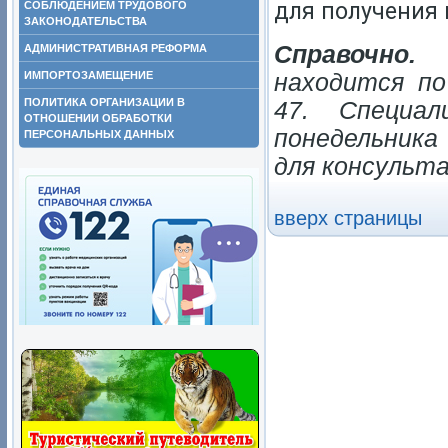
для получения 
СОБЛЮДЕНИЕМ ТРУДОВОГО
ЗАКОНОДАТЕЛЬСТВА
Справочно.
Ц
АДМИНИСТРАТИВНАЯ РЕФОРМА
ИМПОРТОЗАМЕЩЕНИЕ
находится по
ПОЛИТИКА ОРГАНИЗАЦИИ В
47. Специа
ОТНОШЕНИИ ОБРАБОТКИ
понедельника
ПЕРСОНАЛЬНЫХ ДАННЫХ
для консультац
вверх страницы