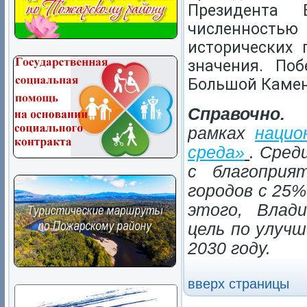
Президента
численность
исторических 
значения. Поб
Большой Камен
Справочно.
К
рамках
нацио
среда»
. Сред
с благоприя
городов с 25%
этого, Влад
цель по улучш
2030 году.
вверх страницы