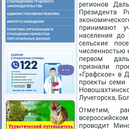
СОБЛЮДЕНИЕМ ТРУДОВОГО
регионов Дал
ЗАКОНОДАТЕЛЬСТВА
Президента Р
АДМИНИСТРАТИВНАЯ РЕФОРМА
экономическо
ИМПОРТОЗАМЕЩЕНИЕ
принимают у
ПОЛИТИКА ОРГАНИЗАЦИИ В
населения до 
ОТНОШЕНИИ ОБРАБОТКИ
ПЕРСОНАЛЬНЫХ ДАННЫХ
сельские пос
численностью н
первом даль
признали пр
«Графское» в 
проекты семи 
Новошахтинско
Лучегорска, Бо
Отметим, р
всероссийско
проводит Мин