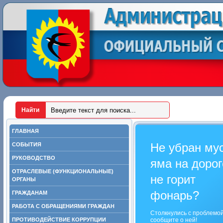
ГЛАВНАЯ
Не убран му
СОБЫТИЯ
РУКОВОДСТВО
яма на дорог
ОТРАСЛЕВЫЕ (ФУНКЦИОНАЛЬНЫЕ)
не горит
ОРГАНЫ
фонарь?
ГРАЖДАНАМ
РАБОТА С ОБРАЩЕНИЯМИ ГРАЖДАН
Столкнулись с проблемо
ПРОТИВОДЕЙСТВИЕ КОРРУПЦИИ
сообщите о ней!