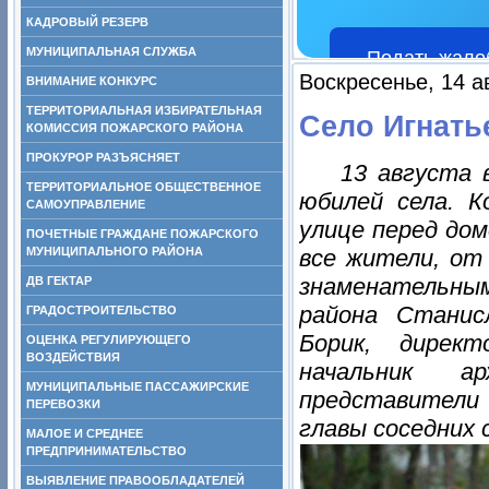
КАДРОВЫЙ РЕЗЕРВ
МУНИЦИПАЛЬНАЯ СЛУЖБА
Подать жало
Воскресенье, 14 а
ВНИМАНИЕ КОНКУРС
ТЕРРИТОРИАЛЬНАЯ ИЗБИРАТЕЛЬНАЯ
Село Игнатье
КОМИССИЯ ПОЖАРСКОГО РАЙОНА
ПРОКУРОР РАЗЪЯСНЯЕТ
13 августа 
ТЕРРИТОРИАЛЬНОЕ ОБЩЕСТВЕННОЕ
юбилей села. К
САМОУПРАВЛЕНИЕ
улице перед до
ПОЧЕТНЫЕ ГРАЖДАНЕ ПОЖАРСКОГО
МУНИЦИПАЛЬНОГО РАЙОНА
все жители, от
знаменательн
ДВ ГЕКТАР
района Станис
ГРАДОСТРОИТЕЛЬСТВО
Борик, дирек
ОЦЕНКА РЕГУЛИРУЮЩЕГО
ВОЗДЕЙСТВИЯ
начальник а
МУНИЦИПАЛЬНЫЕ ПАССАЖИРСКИЕ
представители
ПЕРЕВОЗКИ
главы соседних 
МАЛОЕ И СРЕДНЕЕ
ПРЕДПРИНИМАТЕЛЬСТВО
ВЫЯВЛЕНИЕ ПРАВООБЛАДАТЕЛЕЙ