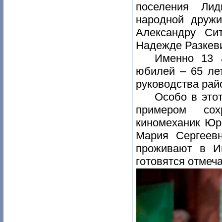
поселения Лид
народной друж
Александру Си
Надежде Разкев
Именно 13 
юбилей – 65 ле
руководства рай
Особо в это
примером сох
киномеханик Юри
Мария Сергеев
проживают в Иг
готовятся отмеч