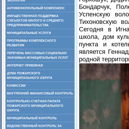
ЭКОЛОГИЯ
Бондарчук, По
АНТИМОНОПОЛЬНЫЙ КОМПЛАЕНС
Успенскую воло
ИМУЩЕСТВЕННАЯ ПОДДЕРЖКА
Тихоновскую во
СУБЪЕКТОВ МАЛОГО И СРЕДНЕГО
ПРЕДПРИНИМАТЕЛЬСТВА
Сегодня в Игна
МУНИЦИПАЛЬНЫЕ УСЛУГИ
школа, дом кул
ПРОГРАММЫ КОМПЛЕКСНОГО
пункта и котел
РАЗВИТИЯ
является Генна
ПЕРЕЧЕНЬ МАССОВЫХ СОЦИАЛЬНО
родной территори
ЗНАЧИМЫХ МУНИЦИПАЛЬНЫХ УСЛУГ
ИНТЕРНЕТ ПРИЕМНАЯ
ДУМА ПОЖАРСКОГО
МУНИЦИПАЛЬНОГО ОКРУГА
КОМИССИИ
ВНУТРЕННИЙ ФИНАНСОВЫЙ КОНТРОЛЬ
КОНТРОЛЬНО-СЧЕТНАЯ ПАЛАТА
ПОЖАРСКОГО МУНИЦИПАЛЬНОГО
ОКРУГА
МУНИЦИПАЛЬНЫЙ КОНТРОЛЬ
ВЕДОМСТВЕННЫЙ КОНТРОЛЬ ЗА