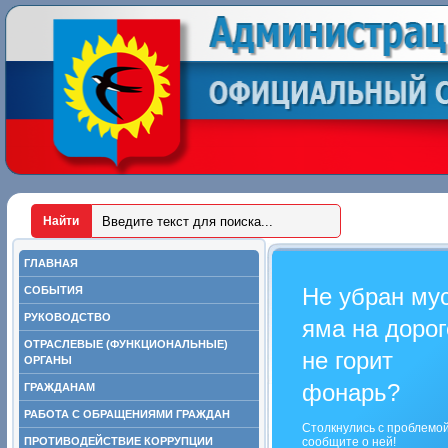
ГЛАВНАЯ
Не убран му
СОБЫТИЯ
РУКОВОДСТВО
яма на дорог
ОТРАСЛЕВЫЕ (ФУНКЦИОНАЛЬНЫЕ)
не горит
ОРГАНЫ
фонарь?
ГРАЖДАНАМ
РАБОТА С ОБРАЩЕНИЯМИ ГРАЖДАН
Столкнулись с проблемо
ПРОТИВОДЕЙСТВИЕ КОРРУПЦИИ
сообщите о ней!