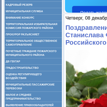
КАДРОВЫЙ РЕЗЕРВ
МУНИЦИПАЛЬНАЯ СЛУЖБА
Подать жало
Четверг, 08 декаб
ВНИМАНИЕ КОНКУРС
ТЕРРИТОРИАЛЬНАЯ ИЗБИРАТЕЛЬНАЯ
Поздравлени
КОМИССИЯ ПОЖАРСКОГО РАЙОНА
Станислава 
ПРОКУРОР РАЗЪЯСНЯЕТ
Российского
ТЕРРИТОРИАЛЬНОЕ ОБЩЕСТВЕННОЕ
САМОУПРАВЛЕНИЕ
ПОЧЕТНЫЕ ГРАЖДАНЕ ПОЖАРСКОГО
МУНИЦИПАЛЬНОГО РАЙОНА
ДВ ГЕКТАР
ГРАДОСТРОИТЕЛЬСТВО
ОЦЕНКА РЕГУЛИРУЮЩЕГО
ВОЗДЕЙСТВИЯ
МУНИЦИПАЛЬНЫЕ ПАССАЖИРСКИЕ
ПЕРЕВОЗКИ
МАЛОЕ И СРЕДНЕЕ
ПРЕДПРИНИМАТЕЛЬСТВО
ВЫЯВЛЕНИЕ ПРАВООБЛАДАТЕЛЕЙ