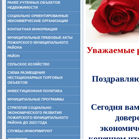
РАНЕЕ УЧТЕННЫХ ОБЪЕКТОВ
НЕДВИЖИМОСТИ
СОЦИАЛЬНО ОРИЕНТИРОВАННЫЕ
НЕКОММЕРЧЕСКИЕ ОРГАНИЗАЦИИ
КОНТАКТНАЯ ИНФОРМАЦИЯ
МУНИЦИПАЛЬНЫЕ ПРАВОВЫЕ АКТЫ
ПОЖАРСКОГО МУНИЦИПАЛЬНОГО
Уважаемые р
РАЙОНА
РАЙОН
СЕЛЬСКОЕ ХОЗЯЙСТВО
СХЕМА РАЗМЕЩЕНИЯ
Поздравляю 
НЕСТАЦИОНАРНЫХ ТОРГОВЫХ
ОБЪЕКТОВ
ИНВЕСТИЦИОННАЯ ПОЛИТИКА
МУНИЦИПАЛЬНЫЕ ПРОГРАММЫ
Сегодня вам
СТРАТЕГИЯ СОЦИАЛЬНО-
ЭКОНОМИЧЕСКОГО РАЗВИТИЯ
довер
ПОЖАРСКОГО МУНИЦИПАЛЬНОГО
РАЙОНА ДО 2023 ГОДА
экономиче
СЛУЖБЫ ИНФОРМИРУЮТ
конечном ит