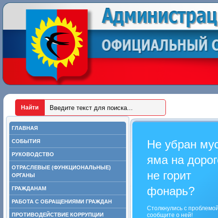
ГЛАВНАЯ
Не убран му
СОБЫТИЯ
РУКОВОДСТВО
яма на дорог
ОТРАСЛЕВЫЕ (ФУНКЦИОНАЛЬНЫЕ)
не горит
ОРГАНЫ
фонарь?
ГРАЖДАНАМ
РАБОТА С ОБРАЩЕНИЯМИ ГРАЖДАН
Столкнулись с проблемо
ПРОТИВОДЕЙСТВИЕ КОРРУПЦИИ
сообщите о ней!