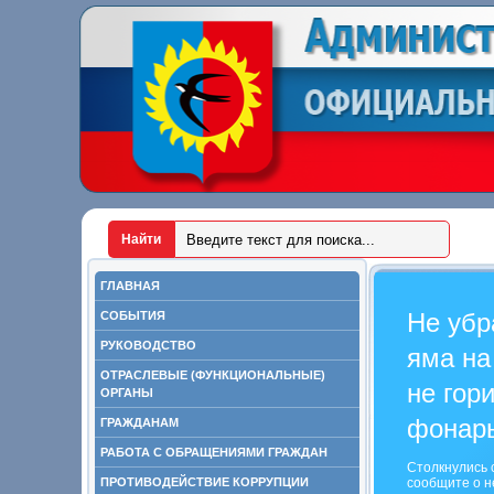
ГЛАВНАЯ
Не убр
СОБЫТИЯ
РУКОВОДСТВО
яма на
ОТРАСЛЕВЫЕ (ФУНКЦИОНАЛЬНЫЕ)
не гор
ОРГАНЫ
фонар
ГРАЖДАНАМ
РАБОТА С ОБРАЩЕНИЯМИ ГРАЖДАН
Столкнулись 
ПРОТИВОДЕЙСТВИЕ КОРРУПЦИИ
сообщите о н