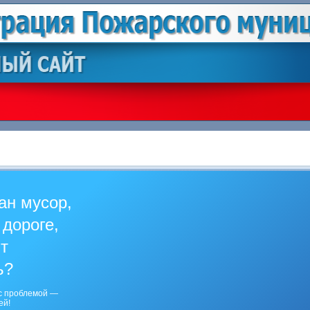
ан мусор,
 дороге,
ит
ь?
с проблемой —
ей!