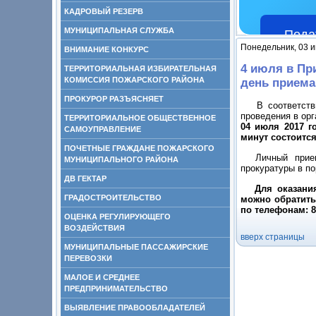
КАДРОВЫЙ РЕЗЕРВ
МУНИЦИПАЛЬНАЯ СЛУЖБА
Пода
Понедельник, 03 и
ВНИМАНИЕ КОНКУРС
4 июля в Пр
ТЕРРИТОРИАЛЬНАЯ ИЗБИРАТЕЛЬНАЯ
КОМИССИЯ ПОЖАРСКОГО РАЙОНА
день приема
ПРОКУРОР РАЗЪЯСНЯЕТ
В соответствии
проведения в ор
ТЕРРИТОРИАЛЬНОЕ ОБЩЕСТВЕННОЕ
04 июля 2017 г
САМОУПРАВЛЕНИЕ
минут состоитс
ПОЧЕТНЫЕ ГРАЖДАНЕ ПОЖАРСКОГО
Личный прием 
МУНИЦИПАЛЬНОГО РАЙОНА
прокуратуры в п
ДВ ГЕКТАР
Для оказания 
ГРАДОСТРОИТЕЛЬСТВО
можно обратить
по телефонам: 8 (
ОЦЕНКА РЕГУЛИРУЮЩЕГО
ВОЗДЕЙСТВИЯ
вверх страницы
МУНИЦИПАЛЬНЫЕ ПАССАЖИРСКИЕ
ПЕРЕВОЗКИ
МАЛОЕ И СРЕДНЕЕ
ПРЕДПРИНИМАТЕЛЬСТВО
ВЫЯВЛЕНИЕ ПРАВООБЛАДАТЕЛЕЙ