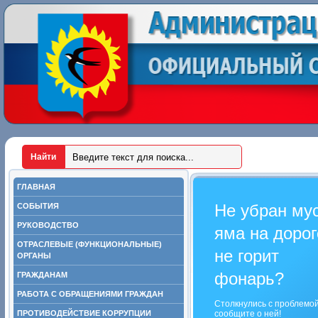
ГЛАВНАЯ
Не убран му
СОБЫТИЯ
РУКОВОДСТВО
яма на дорог
ОТРАСЛЕВЫЕ (ФУНКЦИОНАЛЬНЫЕ)
не горит
ОРГАНЫ
фонарь?
ГРАЖДАНАМ
РАБОТА С ОБРАЩЕНИЯМИ ГРАЖДАН
Столкнулись с проблемо
ПРОТИВОДЕЙСТВИЕ КОРРУПЦИИ
сообщите о ней!