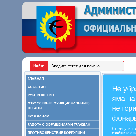
ГЛАВНАЯ
Не убр
СОБЫТИЯ
РУКОВОДСТВО
яма на
ОТРАСЛЕВЫЕ (ФУНКЦИОНАЛЬНЫЕ)
не гор
ОРГАНЫ
фонар
ГРАЖДАНАМ
РАБОТА С ОБРАЩЕНИЯМИ ГРАЖДАН
Столкнулись 
ПРОТИВОДЕЙСТВИЕ КОРРУПЦИИ
сообщите о н