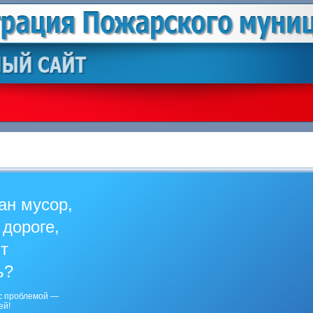
ан мусор,
 дороге,
ит
ь?
с проблемой —
ей!