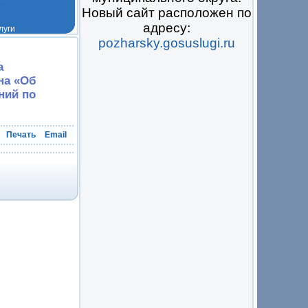
Новый сайт расположен по
адресу:
pozharsky.gosuslugi.ru
 на всё
а
на «Об
ний по
Печать
Email