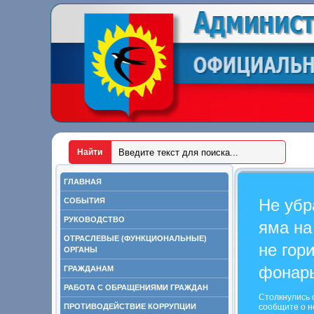
ГЛАВНАЯ
Не убр
СОБЫТИЯ
РУКОВОДСТВО
яма на
ОТРАСЛЕВЫЕ (ФУНКЦИОНАЛЬНЫЕ)
не гор
ОРГАНЫ
фонар
ГРАЖДАНАМ
РАБОТА С ОБРАЩЕНИЯМИ ГРАЖДАН
Столкнулись 
ПРОТИВОДЕЙСТВИЕ КОРРУПЦИИ
сообщите о н