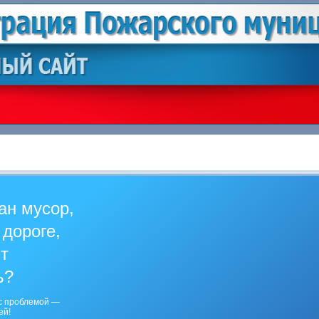
ан мусор,
 дороге,
ит
ь?
с проблемой —
ей!