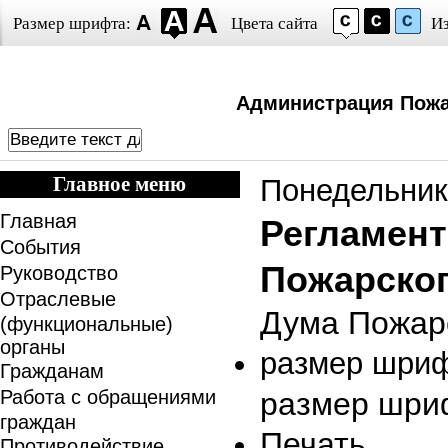
Размер шрифта:
Цвета сайта
И
Администрация Пожа
Главное меню
Понедельник,
Главная
Регламент
События
Пожарског
Руководство
Отраслевые
Дума Пожар
(функциональные)
органы
размер шри
Гражданам
Работа с обращениями
размер шри
граждан
Печать
Противодействие