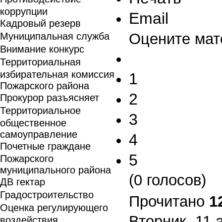
коррупции
Email
Кадровый резерв
Оцените мат
Муниципальная служба
Внимание конкурс
Территориальная
избирательная комиссия
1
Пожарского района
2
Прокурор разъясняет
Территориальное
3
общественное
самоуправление
4
Почетные граждане
5
Пожарского
муниципального района
(0 голосов)
ДВ гектар
Градостроительство
Прочитано
1
Оценка регулирующего
Вторник, 11 
воздействия