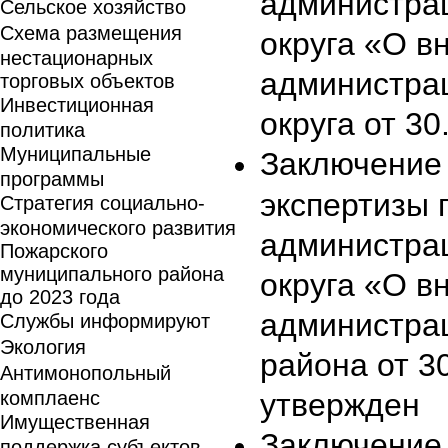
администра
Сельское хозяйство
Схема размещения
округа «О в
нестационарных
администра
торговых объектов
Инвестиционная
округа от 3
политика
Муниципальные
Заключение 
программы
экспертизы 
Стратегия социально-
экономического развития
администра
Пожарского
муниципального района
округа «О в
до 2023 года
администра
Службы информируют
Экология
района от 3
Антимонопольный
комплаенс
утвержден
Имущественная
Заключение 
поддержка субъектов