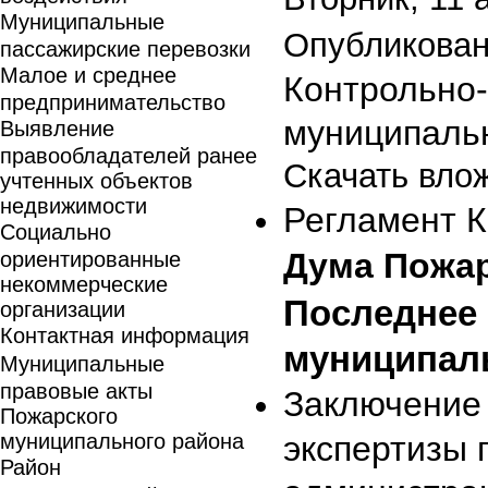
Муниципальные
Опубликован
пассажирские перевозки
Малое и среднее
Контрольно-
предпринимательство
муниципальн
Выявление
правообладателей ранее
Скачать вло
учтенных объектов
недвижимости
Регламент 
Социально
Дума Пожар
ориентированные
некоммерческие
Последнее 
организации
Контактная информация
муниципал
Муниципальные
правовые акты
Заключение 
Пожарского
муниципального района
экспертизы 
Район