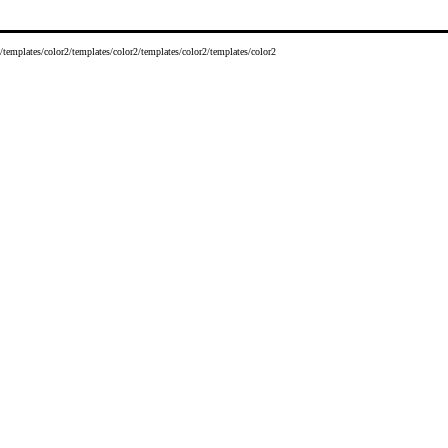
/templates/color2/templates/color2/templates/color2/templates/color2