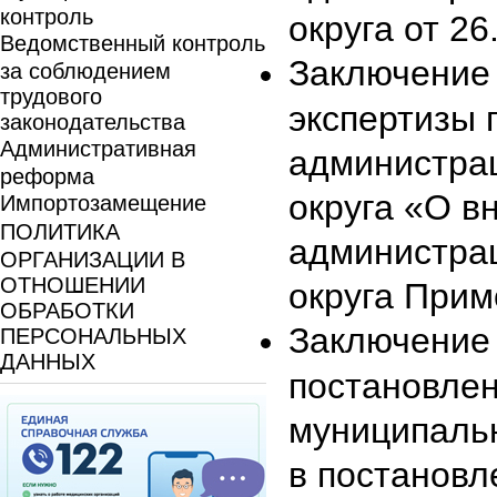
контроль
округа от 2
Ведомственный контроль
Заключение 
за соблюдением
трудового
экспертизы 
законодательства
Административная
администра
реформа
округа «О в
Импортозамещение
ПОЛИТИКА
администра
ОРГАНИЗАЦИИ В
ОТНОШЕНИИ
округа Прим
ОБРАБОТКИ
Заключение 
ПЕРСОНАЛЬНЫХ
ДАННЫХ
постановле
муниципаль
в постановл