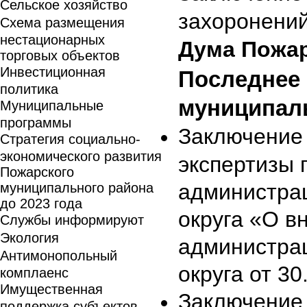
Сельское хозяйство
захоронени
Схема размещения
нестационарных
Дума Пожар
торговых объектов
Инвестиционная
Последнее 
политика
муниципал
Муниципальные
программы
Заключение 
Стратегия социально-
экономического развития
экспертизы 
Пожарского
администра
муниципального района
до 2023 года
округа «О в
Службы информируют
Экология
администра
Антимонопольный
округа от 3
комплаенс
Имущественная
Заключение 
поддержка субъектов