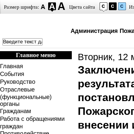
Размер шрифта:
Цвета сайта
И
Администрация Пожа
Главное меню
Вторник, 12 
Главная
Заключение
События
результат
Руководство
Отраслевые
постанов
(функциональные)
органы
Пожарског
Гражданам
Работа с обращениями
внесении 
граждан
Противодействие