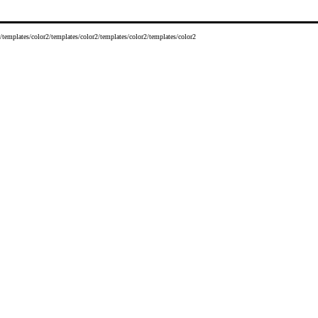
/templates/color2/templates/color2/templates/color2/templates/color2