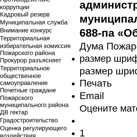
админист
коррупции
Кадровый резерв
муниципал
Муниципальная служба
Внимание конкурс
688-па «О
Территориальная
Дума Пожар
избирательная комиссия
Пожарского района
размер шри
Прокурор разъясняет
Территориальное
размер шри
общественное
Печать
самоуправление
Почетные граждане
Email
Пожарского
муниципального района
Оцените мат
ДВ гектар
Градостроительство
Оценка регулирующего
1
воздействия