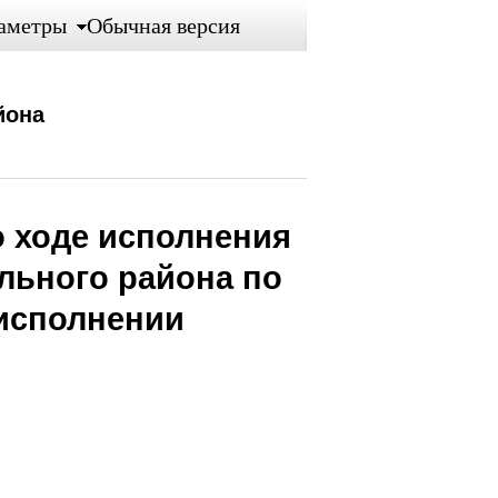
аметры
Обычная версия
йона
 о ходе исполнения
льного района по
 исполнении