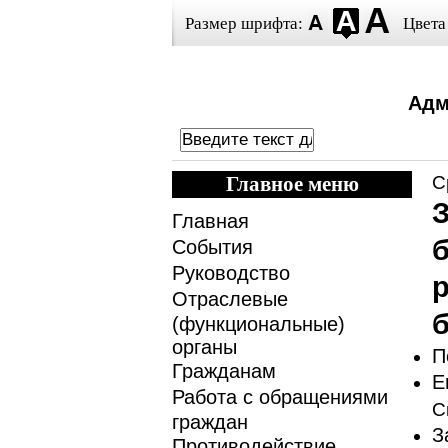
Размер шрифта:
Цвета
Адм
Главное меню
С
З
Главная
События
Руководство
р
Отраслевые
б
(функциональные)
органы
П
Гражданам
E
Работа с обращениями
С
граждан
З
Противодействие