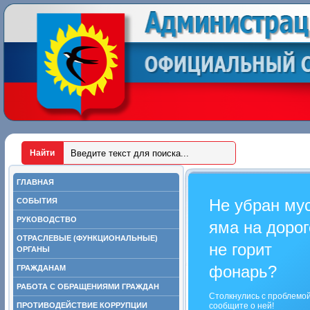
ГЛАВНАЯ
Не убран му
СОБЫТИЯ
РУКОВОДСТВО
яма на дорог
ОТРАСЛЕВЫЕ (ФУНКЦИОНАЛЬНЫЕ)
не горит
ОРГАНЫ
фонарь?
ГРАЖДАНАМ
РАБОТА С ОБРАЩЕНИЯМИ ГРАЖДАН
Столкнулись с проблемо
ПРОТИВОДЕЙСТВИЕ КОРРУПЦИИ
сообщите о ней!