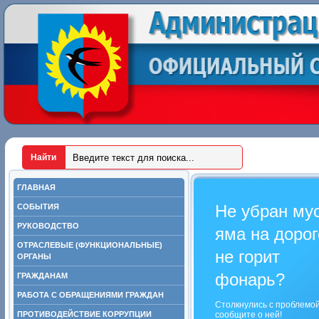
ГЛАВНАЯ
Не убран му
СОБЫТИЯ
РУКОВОДСТВО
яма на дорог
ОТРАСЛЕВЫЕ (ФУНКЦИОНАЛЬНЫЕ)
не горит
ОРГАНЫ
фонарь?
ГРАЖДАНАМ
РАБОТА С ОБРАЩЕНИЯМИ ГРАЖДАН
Столкнулись с проблемо
ПРОТИВОДЕЙСТВИЕ КОРРУПЦИИ
сообщите о ней!