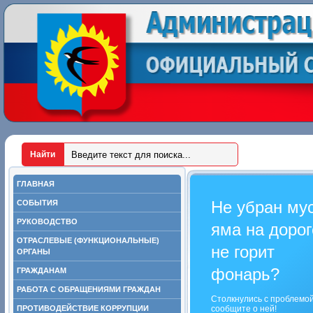
ГЛАВНАЯ
Не убран му
СОБЫТИЯ
РУКОВОДСТВО
яма на дорог
ОТРАСЛЕВЫЕ (ФУНКЦИОНАЛЬНЫЕ)
не горит
ОРГАНЫ
фонарь?
ГРАЖДАНАМ
РАБОТА С ОБРАЩЕНИЯМИ ГРАЖДАН
Столкнулись с проблемо
ПРОТИВОДЕЙСТВИЕ КОРРУПЦИИ
сообщите о ней!