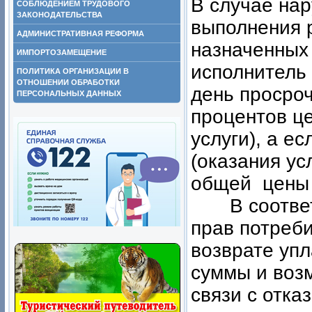
В случае на
СОБЛЮДЕНИЕМ ТРУДОВОГО
ЗАКОНОДАТЕЛЬСТВА
выполнения р
АДМИНИСТРАТИВНАЯ РЕФОРМА
назначенных
ИМПОРТОЗАМЕЩЕНИЕ
исполнитель
ПОЛИТИКА ОРГАНИЗАЦИИ В
ОТНОШЕНИИ ОБРАБОТКИ
день просроч
ПЕРСОНАЛЬНЫХ ДАННЫХ
процентов ц
услуги), а е
(оказания ус
общей цены 
В соответст
прав потреб
возврате упл
суммы и воз
связи с отка