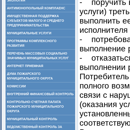
- поручить 
ЭКОЛОГИЯ
АНТИМОНОПОЛЬНЫЙ КОМПЛАЕНС
услуги) трет
ИМУЩЕСТВЕННАЯ ПОДДЕРЖКА
выполнить ее
СУБЪЕКТОВ МАЛОГО И СРЕДНЕГО
ПРЕДПРИНИМАТЕЛЬСТВА
исполнителя
МУНИЦИПАЛЬНЫЕ УСЛУГИ
- потребова
ПРОГРАММЫ КОМПЛЕКСНОГО
РАЗВИТИЯ
выполнение р
ПЕРЕЧЕНЬ МАССОВЫХ СОЦИАЛЬНО
- отказаться
ЗНАЧИМЫХ МУНИЦИПАЛЬНЫХ УСЛУГ
выполнении р
ИНТЕРНЕТ ПРИЕМНАЯ
ДУМА ПОЖАРСКОГО
Потребитель
МУНИЦИПАЛЬНОГО ОКРУГА
полного воз
КОМИССИИ
связи с нар
ВНУТРЕННИЙ ФИНАНСОВЫЙ КОНТРОЛЬ
(оказания ус
КОНТРОЛЬНО-СЧЕТНАЯ ПАЛАТА
ПОЖАРСКОГО МУНИЦИПАЛЬНОГО
установленн
ОКРУГА
МУНИЦИПАЛЬНЫЙ КОНТРОЛЬ
соответству
ВЕДОМСТВЕННЫЙ КОНТРОЛЬ ЗА