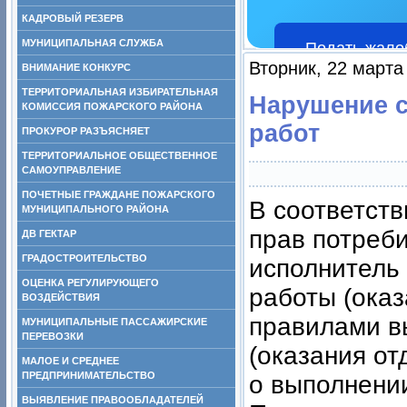
КАДРОВЫЙ РЕЗЕРВ
МУНИЦИПАЛЬНАЯ СЛУЖБА
Подать жало
Вторник, 22 марта
ВНИМАНИЕ КОНКУРС
ТЕРРИТОРИАЛЬНАЯ ИЗБИРАТЕЛЬНАЯ
Нарушение с
КОМИССИЯ ПОЖАРСКОГО РАЙОНА
работ
ПРОКУРОР РАЗЪЯСНЯЕТ
ТЕРРИТОРИАЛЬНОЕ ОБЩЕСТВЕННОЕ
САМОУПРАВЛЕНИЕ
ПОЧЕТНЫЕ ГРАЖДАНЕ ПОЖАРСКОГО
В соответств
МУНИЦИПАЛЬНОГО РАЙОНА
прав потреби
ДВ ГЕКТАР
ГРАДОСТРОИТЕЛЬСТВО
исполнитель
ОЦЕНКА РЕГУЛИРУЮЩЕГО
работы (оказ
ВОЗДЕЙСТВИЯ
правилами в
МУНИЦИПАЛЬНЫЕ ПАССАЖИРСКИЕ
ПЕРЕВОЗКИ
(оказания от
МАЛОЕ И СРЕДНЕЕ
ПРЕДПРИНИМАТЕЛЬСТВО
о выполнении
ВЫЯВЛЕНИЕ ПРАВООБЛАДАТЕЛЕЙ