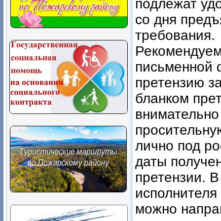
подлежат уд
со дня пред
требования.
Рекомендуем!
письменной 
претензию з
бланком пре
внимательно
просительну
лично под ро
даты получе
претензии. В
исполнителя 
можно напра