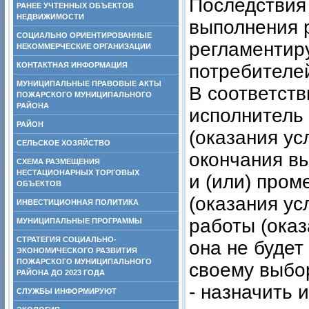
Последствия
РАНЕЕ УЧТЕННЫХ ОБЪЕКТОВ
НЕДВИЖИМОСТИ
выполнения р
СОЦИАЛЬНО ОРИЕНТИРОВАННЫЕ
регламентир
НЕКОММЕРЧЕСКИЕ ОРГАНИЗАЦИИ
КОНТАКТНАЯ ИНФОРМАЦИЯ
потребителей
МУНИЦИПАЛЬНЫЕ ПРАВОВЫЕ АКТЫ
В соответстви
ПОЖАРСКОГО МУНИЦИПАЛЬНОГО
РАЙОНА
исполнитель
РАЙОН
(оказания усл
СЕЛЬСКОЕ ХОЗЯЙСТВО
окончания вы
СХЕМА РАЗМЕЩЕНИЯ
НЕСТАЦИОНАРНЫХ ТОРГОВЫХ
и (или) про
ОБЪЕКТОВ
(оказания ус
ИНВЕСТИЦИОННАЯ ПОЛИТИКА
работы (оказ
МУНИЦИПАЛЬНЫЕ ПРОГРАММЫ
СТРАТЕГИЯ СОЦИАЛЬНО-
она не будет
ЭКОНОМИЧЕСКОГО РАЗВИТИЯ
ПОЖАРСКОГО МУНИЦИПАЛЬНОГО
своему выбо
РАЙОНА ДО 2023 ГОДА
- назначить 
СЛУЖБЫ ИНФОРМИРУЮТ