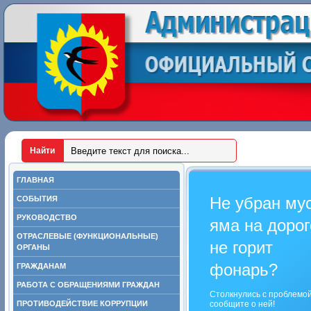
ГЛАВНАЯ
Не убран му
СОБЫТИЯ
РУКОВОДСТВО
яма на дорог
ОТРАСЛЕВЫЕ (ФУНКЦИОНАЛЬНЫЕ)
не горит
ОРГАНЫ
фонарь?
ГРАЖДАНАМ
РАБОТА С ОБРАЩЕНИЯМИ ГРАЖДАН
Столкнулись с проблемо
ПРОТИВОДЕЙСТВИЕ КОРРУПЦИИ
сообщите о ней!