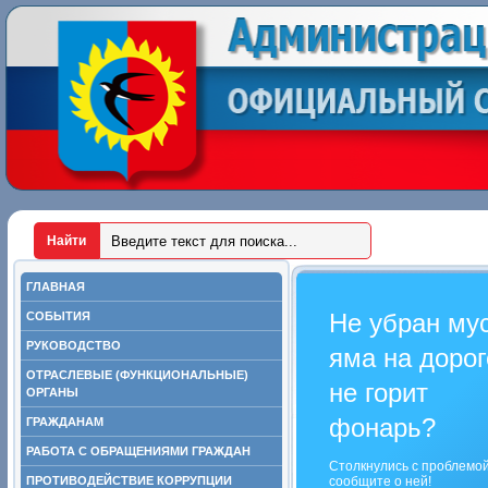
ГЛАВНАЯ
Не убран му
СОБЫТИЯ
РУКОВОДСТВО
яма на дорог
ОТРАСЛЕВЫЕ (ФУНКЦИОНАЛЬНЫЕ)
не горит
ОРГАНЫ
фонарь?
ГРАЖДАНАМ
РАБОТА С ОБРАЩЕНИЯМИ ГРАЖДАН
Столкнулись с проблемо
ПРОТИВОДЕЙСТВИЕ КОРРУПЦИИ
сообщите о ней!