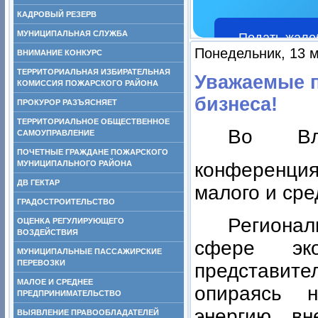
КАДРОВЫЙ РЕЗЕРВ
МУНИЦИПАЛЬНАЯ СЛУЖБА
Подать жало
Понедельник, 13 м
ВНИМАНИЕ КОНКУРС
ТЕРРИТОРИАЛЬНАЯ ИЗБИРАТЕЛЬНАЯ
Уважаемые п
КОМИССИЯ ПОЖАРСКОГО РАЙОНА
бизнеса!
ПРОКУРОР РАЗЪЯСНЯЕТ
ТЕРРИТОРИАЛЬНОЕ ОБЩЕСТВЕННОЕ
Во Вла
САМОУПРАВЛЕНИЕ
ПОЧЕТНЫЕ ГРАЖДАНЕ ПОЖАРСКОГО
конференция
МУНИЦИПАЛЬНОГО РАЙОНА
ДВ ГЕКТАР
малого и сре
ГРАДОСТРОИТЕЛЬСТВО
Регионал
ОЦЕНКА РЕГУЛИРУЮЩЕГО
ВОЗДЕЙСТВИЯ
сфере эк
МУНИЦИПАЛЬНЫЕ ПАССАЖИРСКИЕ
ПЕРЕВОЗКИ
представите
МАЛОЕ И СРЕДНЕЕ
опираясь 
ПРЕДПРИНИМАТЕЛЬСТВО
энергию, в
ВЫЯВЛЕНИЕ ПРАВООБЛАДАТЕЛЕЙ