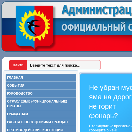
ГЛАВНАЯ
Не убран му
СОБЫТИЯ
РУКОВОДСТВО
яма на дорог
ОТРАСЛЕВЫЕ (ФУНКЦИОНАЛЬНЫЕ)
не горит
ОРГАНЫ
фонарь?
ГРАЖДАНАМ
РАБОТА С ОБРАЩЕНИЯМИ ГРАЖДАН
Столкнулись с проблемо
ПРОТИВОДЕЙСТВИЕ КОРРУПЦИИ
сообщите о ней!