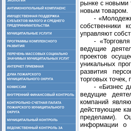
ЭКОЛОГИЯ
рынке с новыми 
АНТИМОНОПОЛЬНЫЙ КОМПЛАЕНС
новым товаром.
ИМУЩЕСТВЕННАЯ ПОДДЕРЖКА
- «Молодеж
СУБЪЕКТОВ МАЛОГО И СРЕДНЕГО
собственники 
ПРЕДПРИНИМАТЕЛЬСТВА
управляют собст
МУНИЦИПАЛЬНЫЕ УСЛУГИ
- «Торговл
ПРОГРАММЫ КОМПЛЕКСНОГО
РАЗВИТИЯ
ведущие деяте
ПЕРЕЧЕНЬ МАССОВЫХ СОЦИАЛЬНО
проектов осуще
ЗНАЧИМЫХ МУНИЦИПАЛЬНЫХ УСЛУГ
уникальных про
ИНТЕРНЕТ ПРИЕМНАЯ
развития перс
ДУМА ПОЖАРСКОГО
торговых точек,
МУНИЦИПАЛЬНОГО ОКРУГА
- «Бизнес д
КОМИССИИ
ведущие деяте
ВНУТРЕННИЙ ФИНАНСОВЫЙ КОНТРОЛЬ
компаний являю
КОНТРОЛЬНО-СЧЕТНАЯ ПАЛАТА
ПОЖАРСКОГО МУНИЦИПАЛЬНОГО
действующие как
ОКРУГА
пределами). О
МУНИЦИПАЛЬНЫЙ КОНТРОЛЬ
информации о 
ВЕДОМСТВЕННЫЙ КОНТРОЛЬ ЗА