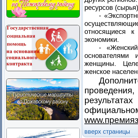
ресурсов (сырья
- «Экспорт
осуществляющ
относящиеся к 
экономики.
- «Женский
основателями 
женщины. Целе
женское населен
Дополни
проведения
результат
официа
www
.премия
вверх страницы