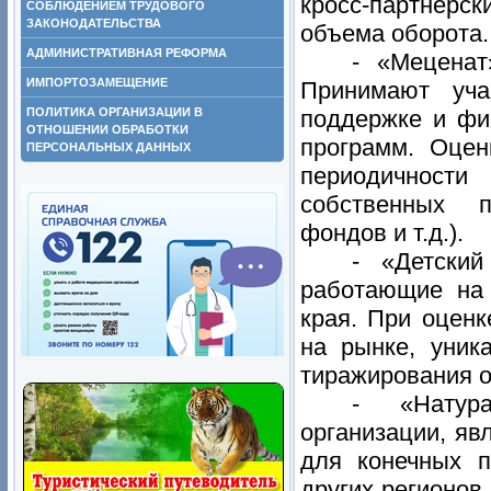
кросс-партнерс
СОБЛЮДЕНИЕМ ТРУДОВОГО
ЗАКОНОДАТЕЛЬСТВА
объема оборота.
АДМИНИСТРАТИВНАЯ РЕФОРМА
- «Меценат
ИМПОРТОЗАМЕЩЕНИЕ
Принимают уча
ПОЛИТИКА ОРГАНИЗАЦИИ В
поддержке и фи
ОТНОШЕНИИ ОБРАБОТКИ
программ. Оцен
ПЕРСОНАЛЬНЫХ ДАННЫХ
периодичност
собственных п
фондов и т.д.).
- «Детский
работающие на 
края. При оцен
на рынке, уник
тиражирования о
- «Натура
организации, я
для конечных п
других регионов