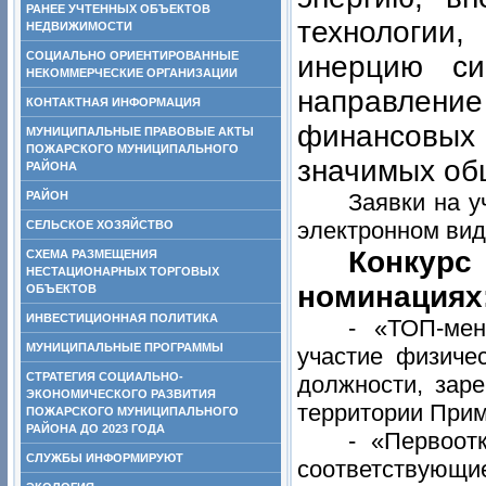
РАНЕЕ УЧТЕННЫХ ОБЪЕКТОВ
технологи
НЕДВИЖИМОСТИ
СОЦИАЛЬНО ОРИЕНТИРОВАННЫЕ
инерцию си
НЕКОММЕРЧЕСКИЕ ОРГАНИЗАЦИИ
направлени
КОНТАКТНАЯ ИНФОРМАЦИЯ
финансовых
МУНИЦИПАЛЬНЫЕ ПРАВОВЫЕ АКТЫ
ПОЖАРСКОГО МУНИЦИПАЛЬНОГО
значимых об
РАЙОНА
РАЙОН
Заявки на у
электронном вид
СЕЛЬСКОЕ ХОЗЯЙСТВО
Конкур
СХЕМА РАЗМЕЩЕНИЯ
НЕСТАЦИОНАРНЫХ ТОРГОВЫХ
номинациях
ОБЪЕКТОВ
ИНВЕСТИЦИОННАЯ ПОЛИТИКА
- «ТОП-мен
МУНИЦИПАЛЬНЫЕ ПРОГРАММЫ
участие физиче
СТРАТЕГИЯ СОЦИАЛЬНО-
должности, зар
ЭКОНОМИЧЕСКОГО РАЗВИТИЯ
территории Прим
ПОЖАРСКОГО МУНИЦИПАЛЬНОГО
РАЙОНА ДО 2023 ГОДА
- «Первоот
СЛУЖБЫ ИНФОРМИРУЮТ
соответствующи