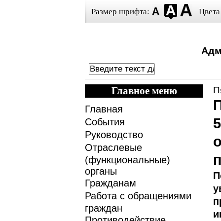
Размер шрифта:
Цвета
Адм
Главное меню
П
Главная
События
Руководство
Отраслевые
(функциональные)
органы
П
Гражданам
у
Работа с обращениями
п
граждан
и
Противодействие