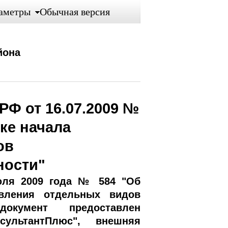
аметры
Обычная версия
йона
РФ от 16.07.2009 №
ке начала
ов
ности"
юля 2009 года № 584 "Об
твления отдельных видов
документ предоставлен
сультантПлюс", внешняя