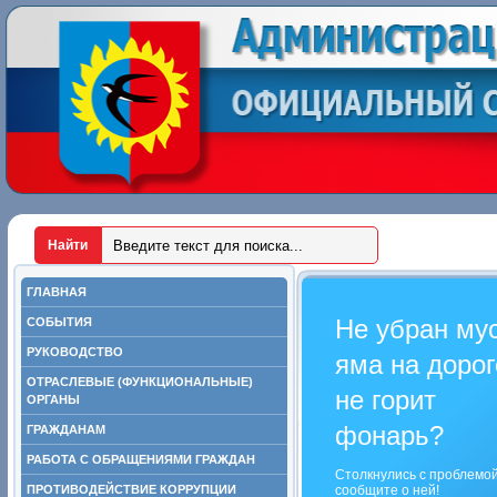
ГЛАВНАЯ
Не убран му
СОБЫТИЯ
РУКОВОДСТВО
яма на дорог
ОТРАСЛЕВЫЕ (ФУНКЦИОНАЛЬНЫЕ)
не горит
ОРГАНЫ
фонарь?
ГРАЖДАНАМ
РАБОТА С ОБРАЩЕНИЯМИ ГРАЖДАН
Столкнулись с проблемо
ПРОТИВОДЕЙСТВИЕ КОРРУПЦИИ
сообщите о ней!