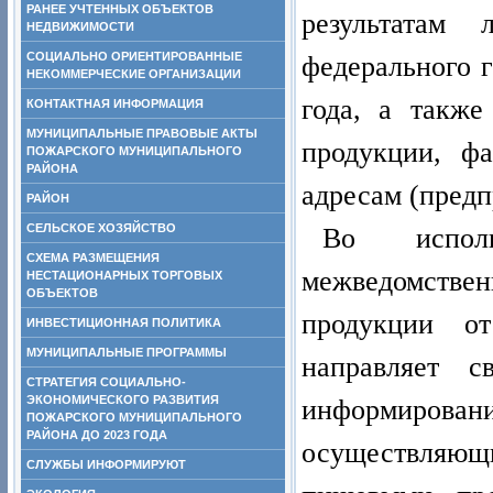
РАНЕЕ УЧТЕННЫХ ОБЪЕКТОВ
результатам 
НЕДВИЖИМОСТИ
СОЦИАЛЬНО ОРИЕНТИРОВАННЫЕ
федерального 
НЕКОММЕРЧЕСКИЕ ОРГАНИЗАЦИИ
года, а такж
КОНТАКТНАЯ ИНФОРМАЦИЯ
МУНИЦИПАЛЬНЫЕ ПРАВОВЫЕ АКТЫ
продукции, ф
ПОЖАРСКОГО МУНИЦИПАЛЬНОГО
РАЙОНА
адресам (предп
РАЙОН
СЕЛЬСКОЕ ХОЗЯЙСТВО
Во испол
СХЕМА РАЗМЕЩЕНИЯ
межведомствен
НЕСТАЦИОНАРНЫХ ТОРГОВЫХ
ОБЪЕКТОВ
продукции о
ИНВЕСТИЦИОННАЯ ПОЛИТИКА
МУНИЦИПАЛЬНЫЕ ПРОГРАММЫ
направляет с
СТРАТЕГИЯ СОЦИАЛЬНО-
ЭКОНОМИЧЕСКОГО РАЗВИТИЯ
информиров
ПОЖАРСКОГО МУНИЦИПАЛЬНОГО
РАЙОНА ДО 2023 ГОДА
осуществляю
СЛУЖБЫ ИНФОРМИРУЮТ