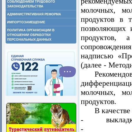
рекомендуем
СОБЛЮДЕНИЕМ ТРУДОВОГО
ЗАКОНОДАТЕЛЬСТВА
молочных, мо
АДМИНИСТРАТИВНАЯ РЕФОРМА
продуктов в 
ИМПОРТОЗАМЕЩЕНИЕ
позволяющих 
ПОЛИТИКА ОРГАНИЗАЦИИ В
ОТНОШЕНИИ ОБРАБОТКИ
продуктов, 
ПЕРСОНАЛЬНЫХ ДАННЫХ
сопровожден
надписью «Пр
(далее - Метод
Рекоме
дифференциаци
молочных, мо
продуктов.
В качестве
- выкладка п
- выкладк