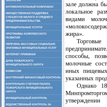
ЭКОЛОГИЯ
зале должна бы
АНТИМОНОПОЛЬНЫЙ КОМПЛАЕНС
локальное ра
ИМУЩЕСТВЕННАЯ ПОДДЕРЖКА
видами молоч
СУБЪЕКТОВ МАЛОГО И СРЕДНЕГО
ПРЕДПРИНИМАТЕЛЬСТВА
«молокосодерж
МУНИЦИПАЛЬНЫЕ УСЛУГИ
жира».
ПРОГРАММЫ КОМПЛЕКСНОГО
РАЗВИТИЯ
Торговы
ПЕРЕЧЕНЬ МАССОВЫХ СОЦИАЛЬНО
предпринимат
ЗНАЧИМЫХ МУНИЦИПАЛЬНЫХ УСЛУГ
способы, поз
ИНТЕРНЕТ ПРИЕМНАЯ
ДУМА ПОЖАРСКОГО
молочные сос
МУНИЦИПАЛЬНОГО ОКРУГА
иных пищевых
КОМИССИИ
указанных прод
ВНУТРЕННИЙ ФИНАНСОВЫЙ КОНТРОЛЬ
Однако 18
КОНТРОЛЬНО-СЧЕТНАЯ ПАЛАТА
ПОЖАРСКОГО МУНИЦИПАЛЬНОГО
Минпромторго
ОКРУГА
МУНИЦИПАЛЬНЫЙ КОНТРОЛЬ
утверждени
ВЕДОМСТВЕННЫЙ КОНТРОЛЬ ЗА