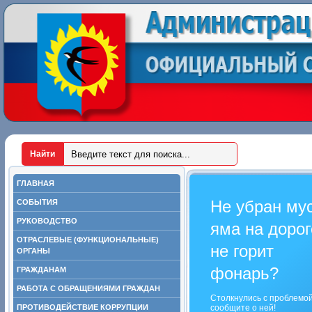
ГЛАВНАЯ
Не убран му
СОБЫТИЯ
РУКОВОДСТВО
яма на дорог
ОТРАСЛЕВЫЕ (ФУНКЦИОНАЛЬНЫЕ)
не горит
ОРГАНЫ
фонарь?
ГРАЖДАНАМ
РАБОТА С ОБРАЩЕНИЯМИ ГРАЖДАН
Столкнулись с проблемо
ПРОТИВОДЕЙСТВИЕ КОРРУПЦИИ
сообщите о ней!