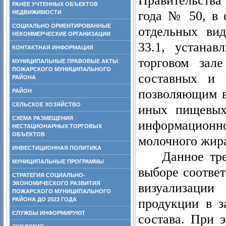
Правительства
РАНЕЕ УЧТЕННЫХ ОБЪЕКТОВ
года № 50, в 
НЕДВИЖИМОСТИ
СОЦИАЛЬНО ОРИЕНТИРОВАННЫЕ
отдельных ви
НЕКОММЕРЧЕСКИЕ ОРГАНИЗАЦИИ
33.1, устана
КОНТАКТНАЯ ИНФОРМАЦИЯ
торговом зал
МУНИЦИПАЛЬНЫЕ ПРАВОВЫЕ АКТЫ
ПОЖАРСКОГО МУНИЦИПАЛЬНОГО
составных и 
РАЙОНА
позволяющим в
РАЙОН
СЕЛЬСКОЕ ХОЗЯЙСТВО
иных пищевых
СХЕМА РАЗМЕЩЕНИЯ
информационн
НЕСТАЦИОНАРНЫХ ТОРГОВЫХ
ОБЪЕКТОВ
молочного жир
ИНВЕСТИЦИОННАЯ ПОЛИТИКА
Данное тр
МУНИЦИПАЛЬНЫЕ ПРОГРАММЫ
выборе соотве
СТРАТЕГИЯ СОЦИАЛЬНО-
ЭКОНОМИЧЕСКОГО РАЗВИТИЯ
визуализаци
ПОЖАРСКОГО МУНИЦИПАЛЬНОГО
продукции в з
РАЙОНА ДО 2023 ГОДА
СЛУЖБЫ ИНФОРМИРУЮТ
состава. При 