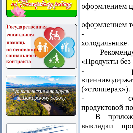
оформлением ц
- выкладк
оформлением т
- выкладк
холодильнике.
Рекоменд
«Продукты без 
- размеще
«ценникодер
(«стопперах»).
- сопровож
продуктовой по
В прилож
выкладки про