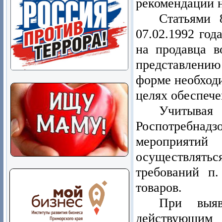
рекомендации н
Статьями 
07.02.1992 го
на продавца в
представлени
форме необход
целях обеспече
Учитывая 
Роспотребнадз
мероприяти
осуществлять
требований п
товаров.
При выяв
действующим 