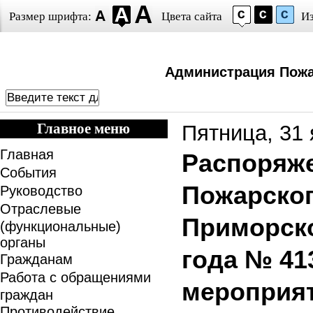
Размер шрифта:
Цвета сайта
И
Администрация Пожа
Главное меню
Пятница, 31 
Главная
Распоряж
События
Пожарског
Руководство
Отраслевые
Приморско
(функциональные)
органы
года № 41
Гражданам
Работа с обращениями
мероприят
граждан
Противодействие