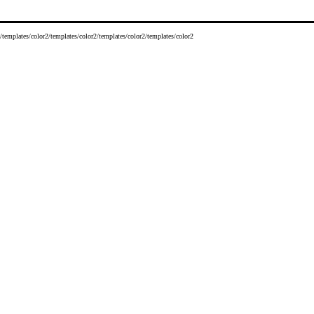
/templates/color2/templates/color2/templates/color2/templates/color2