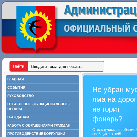
ГЛАВНАЯ
Не убран му
СОБЫТИЯ
РУКОВОДСТВО
яма на дорог
ОТРАСЛЕВЫЕ (ФУНКЦИОНАЛЬНЫЕ)
не горит
ОРГАНЫ
фонарь?
ГРАЖДАНАМ
РАБОТА С ОБРАЩЕНИЯМИ ГРАЖДАН
Столкнулись с проблемо
ПРОТИВОДЕЙСТВИЕ КОРРУПЦИИ
сообщите о ней!