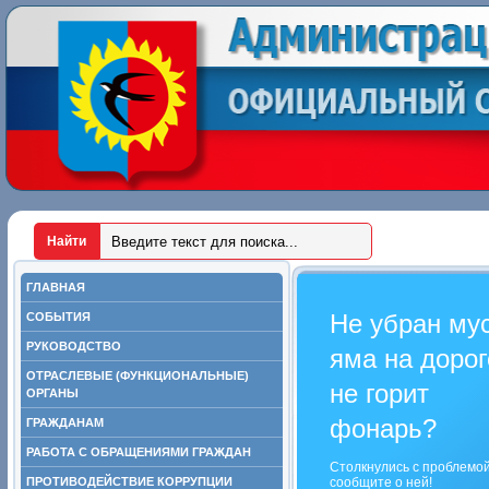
ГЛАВНАЯ
Не убран му
СОБЫТИЯ
РУКОВОДСТВО
яма на дорог
ОТРАСЛЕВЫЕ (ФУНКЦИОНАЛЬНЫЕ)
не горит
ОРГАНЫ
фонарь?
ГРАЖДАНАМ
РАБОТА С ОБРАЩЕНИЯМИ ГРАЖДАН
Столкнулись с проблемо
ПРОТИВОДЕЙСТВИЕ КОРРУПЦИИ
сообщите о ней!