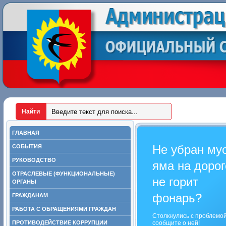
ГЛАВНАЯ
Не убран му
СОБЫТИЯ
РУКОВОДСТВО
яма на дорог
ОТРАСЛЕВЫЕ (ФУНКЦИОНАЛЬНЫЕ)
не горит
ОРГАНЫ
фонарь?
ГРАЖДАНАМ
РАБОТА С ОБРАЩЕНИЯМИ ГРАЖДАН
Столкнулись с проблемо
ПРОТИВОДЕЙСТВИЕ КОРРУПЦИИ
сообщите о ней!