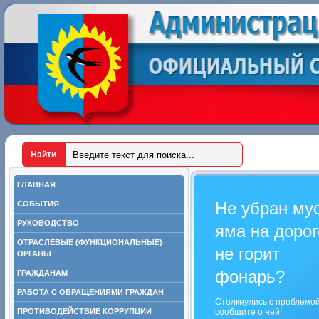
ГЛАВНАЯ
Не убран му
СОБЫТИЯ
РУКОВОДСТВО
яма на дорог
ОТРАСЛЕВЫЕ (ФУНКЦИОНАЛЬНЫЕ)
не горит
ОРГАНЫ
фонарь?
ГРАЖДАНАМ
РАБОТА С ОБРАЩЕНИЯМИ ГРАЖДАН
Столкнулись с проблемо
ПРОТИВОДЕЙСТВИЕ КОРРУПЦИИ
сообщите о ней!