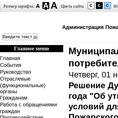
Размер шрифта:
Цвета сайта
И
Администрация Пожа
Главное меню
Муниципа
Главная
потребит
События
Руководство
Четверг, 01 
Отраслевые
Решение Ду
(функциональные)
органы
года "Об у
Гражданам
Работа с обращениями
условий дл
граждан
Пожарского
Противодействие