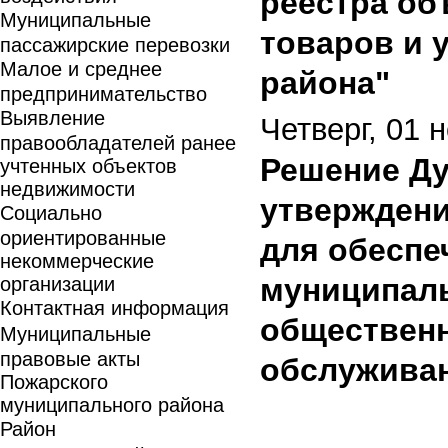
реестра об
Муниципальные
товаров и 
пассажирские перевозки
Малое и среднее
района"
предпринимательство
Выявление
Четверг, 01 
правообладателей ранее
Решение Ду
учтенных объектов
недвижимости
утверждени
Социально
ориентированные
для обеспе
некоммерческие
муниципаль
организации
Контактная информация
общественн
Муниципальные
правовые акты
обслужива
Пожарского
муниципального района
Район