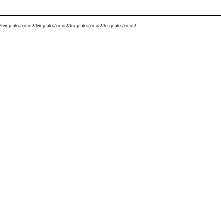
/templates/color2/templates/color2/templates/color2/templates/color2