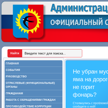
ГЛАВНАЯ
Не убран му
СОБЫТИЯ
РУКОВОДСТВО
яма на дорог
ОТРАСЛЕВЫЕ (ФУНКЦИОНАЛЬНЫЕ)
не горит
ОРГАНЫ
фонарь?
ГРАЖДАНАМ
РАБОТА С ОБРАЩЕНИЯМИ ГРАЖДАН
Столкнулись с проблемо
ПРОТИВОДЕЙСТВИЕ КОРРУПЦИИ
сообщите о ней!